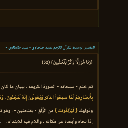
التفسير الوسيط للقرآن الكريم لسيد طنطاوي - سيد طنطاوي
{وَمَا هُوَ إِلَّا ذِكۡرٞ لِّلۡعَٰلَمِينَ} (52)
ثم ختم - سبحانه - السورة الكريمة ، ببيان ما كان
بِأَبْصَارِهِمْ لَمَّا سَمِعُواْ الذكر وَيَقُولُونَ إِنَّهُ لَمَجْنُونٌ . وَمَا 
وقولهك
{ لَيُزْلِقُونَكَ }
من الزَّلَق - بفتحتين - ، وهو
إذا نحاه وأبعده عن مكانه ، واللام فيه للابتداء .