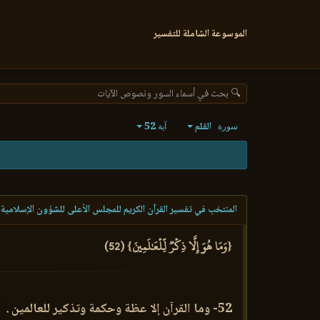
الموسوعة الشاملة للتفسير
🔍 بحث في أسماء السور ونصوص الآيات
القلم
52
سورة
آية
المنتخب في تفسير القرآن الكريم للمجلس الأعلى للشؤون الإسلامية 
{وَمَا هُوَ إِلَّا ذِكۡرٞ لِّلۡعَٰلَمِينَ} (52)
52- وما القرآن إلا عظة وحكمة وتذكير للعالمين .