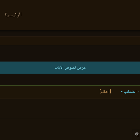
الرئيسية
عرض نصوص الآيات
- المنتخب
[إخفاء]