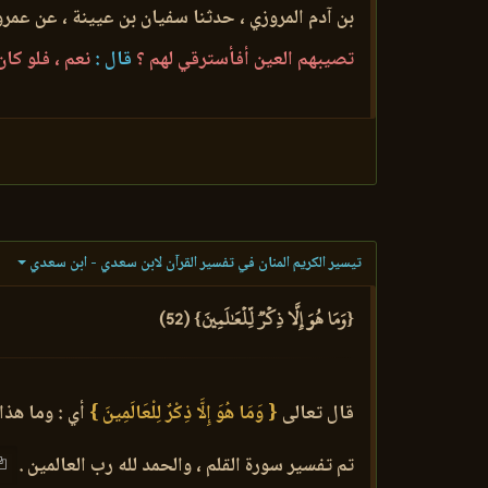
بن آدم المروزي ، حدثنا سفيان بن عيينة ، عن عمرو
تصيبهم العين أفأسترقي لهم ؟
قال :
نعم ، فلو كا
تيسير الكريم المنان في تفسير القرآن لابن سعدي - ابن سعدي
{وَمَا هُوَ إِلَّا ذِكۡرٞ لِّلۡعَٰلَمِينَ} (52)
قال تعالى
{ وَمَا هُوَ إِلَّا ذِكْرٌ لِلْعَالَمِينَ }
أي : وما هذا 
تم تفسير سورة القلم ، والحمد لله رب العالمين .