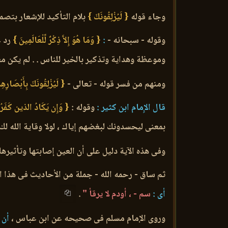
وجاء قوله
{ لَيُزْلِقُونَكَ }
بلام التأكيد للإشعار بتصم
وقوله - سبحانه -
:
{ وَمَا هُوَ إِلاَّ ذِكْرٌ لِّلْعَالَمِينَ }
رد ع
وموعظة وهداية وتذكير بالخير للناس . . لم يكن مع
ومنهم من فسر قوله - تعالى -
{ لَيُزْلِقُونَكَ بِأَبْصَارِهِ
قال الإِمام ابن كثير :
وقوله :
{ وَإِن يَكَادُ الذين كَفَرُواْ
بمعنى ليحسدونك لبغضهم إياك ، لولا وقاية الله لك
وفى هذه الآية دليل على أن العين إصابتها وتأثيره
ثم ساق - رحمه الله - جملة من الأحاديث فى هذا الم
أى :
سم - ، أودم لا يرقأ "
.
وروى الإمام مسلم فى صحيحه عن ابن عباس ،
أن ر