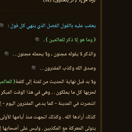
{وَمَا هُوَ إِلَّا ذِكۡرٞ لِّلۡعَٰلَمِينَ} (52)
يعقب عليه بالقول الفصل الذي ينهي كل قول :
( وما هو إلا ذكر للعالمين )
.
والذكر لا يقوله مجنون ، ولا يحمله مجنون . .
وصدق الله وكذب المفترون . .
ولا بد قبل نهاية الحديث من لفتة إلى كلمة
( للعالمي
لحربها كل ما يملكون . . وهي في هذا الوقت المبك
انتصرت في المدينة - كما يدعي المفترون اليوم - إ
كذلك أرادها الله . وكذلك اتجهت منذ أيامها الأولى 
يتولى المعركة مع المكذبين . وليس على أصحابها إل