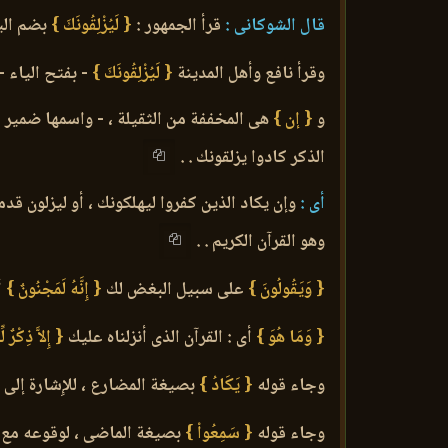
قال الشوكانى :
قرأ الجمهور :
{ لَيُزْلِقُونَكَ }
بضم اليا
وقرأ نافع وأهل المدينة
{ لَيُزْلِقُونَكَ }
- بفتح الياء 
و
{ إن }
هى المخففة من الثقيلة ، - واسمها ضمير
الذكر كادوا يزلقونك . .
أى :
وإن يكاد الذين كفروا ليهلكونك ، أو ليزلون ق
وهو القرآن الكريم . .
{ وَيَقُولُونَ }
على سبيل البغض لك
{ إِنَّهُ لَمَجْنُونٌ }
أ
{ وَمَا هُوَ }
أى : القرآن الذى أنزلناه عليك
{ إِلاَّ ذِكْرٌ ل
وجاء قوله
{ يَكَادُ }
بصيغة المضارع ، للإِشارة إلى 
وجاء قوله
{ سَمِعُواْ }
بصيغة الماضى ، لوقوعه مع