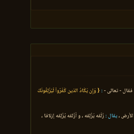
فقال - تعالى -
:
{ وَإِن يَكَادُ الذين كَفَرُواْ لَيُزْلِقُونَكَ
الأرض ،
يقال :
زَلَقه يَزْلِقه ، و أزْلقه يُزْلِقه إزلافا ،