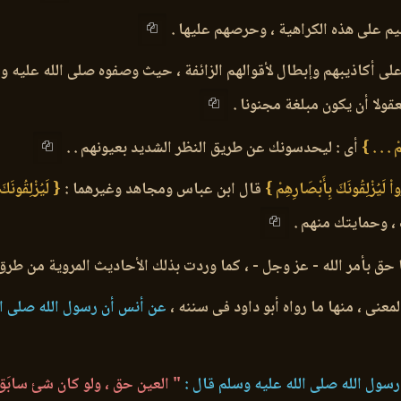
يم على هذه الكراهية ، وحرصهم عليها .
لى أكاذيبهم وإبطال لأقوالهم الزائفة ، حيث وصفوه صلى الله عليه وس
قولا أن يكون مبلغة مجنونا .
مْ . . . }
أى : ليحدسونك عن طريق النظر الشديد بعيونهم . .
 لَيُزْلِقُونَكَ بِأَبْصَارِهِمْ }
قال ابن عباس ومجاهد وغيرهما :
{ لَيُزْلِقُونَك
 ، وحمايتك منهم .
ا حق بأمر الله - عز وجل - ، كما وردت بذلك الأحاديث المروية من طرق
عنى ، منها ما رواه أبو داود فى سننه ،
عن أنس أن رسول الله صلى ال
سول الله صلى الله عليه وسلم قال :
" العين حق ، ولو كان شئ سابَق ا