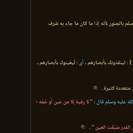
لم بالجنون لأنه إذا ما كان ما جاء به شرف
َ }
: لينقذونك بأبصارهم ،
أى :
لَيعَينوك بأبصارهم ،
 متعددة كثيرة .
له عليه وسلم قال :
" لا رقية إلا من عين أو حُمَه -
لقدر سَبَقَت العين "
.