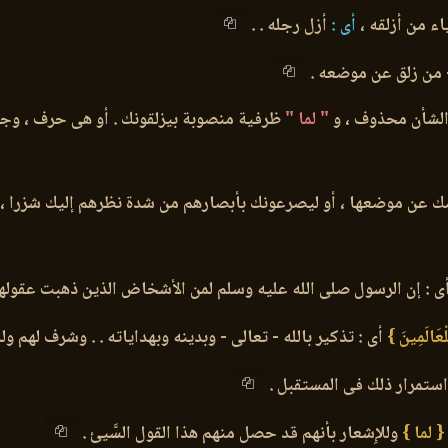
ء من أزلقه ،
أى :
أزل رجله . .
- من زلق عن موضعه .
 الشأن محذوف ، و
" لما "
ظرفية منصوبة بيزلقونك . أو هى حرف ، وجواب
دمك عن موضعها ، أو ليصرعونك بأبصارهم من شدة نظرهم إليك شزرا ، 
ى : إن الرسول صلى الله عليه وسلم لمن الأشخاض الذين ذهبت عقولهم
ِّلْعَالَمِينَ }
أى : تذكير بالله - تعالى - وبدينه وبهداياته . . وشرف لهم ول
استمرار ذلك فى المستقبل .
{ لما }
وللإِشعار بأنهم قد حصل منهم هذا القول السَّيئ .