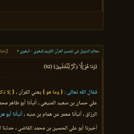
معالم التنزيل في تفسير القرآن الكريم للبغوي - البغوي
[إخفا
{وَمَا هُوَ إِلَّا ذِكۡرٞ لِّلۡعَٰلَمِينَ} (52)
فقال الله تعالى :
{ وما هو }
يعني القرآن ،
{ إلا ذك
علي حسان بن سعيد المنيعي ، أنبأنا أبو طاهر محم
الرزاق ، أنبأنا معمر عن همام بن منبه ،
أنبأنا أبو ه
أخبرنا أبو علي الحسين بن محمد القاضي ، حدثنا ا