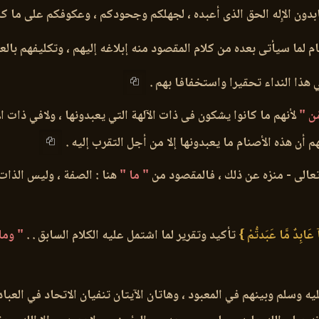
 عابدون الإِله الحق الذى أعبده ، لجهلكم وجحودكم ، وعكوفكم على ما ك
م لما سيأتى بعده من كلام المقصود منه إبلاغه إليهم ، وتكليفهم بالع
ي هذا النداء تحقيرا واستخفافا بهم .
َن "
لأنهم ما كانوا يشكون فى ذات الآلهة التي يعبدونها ، ولافي ذات ال
 أن هذه الأصنام ما يعبدونها إلا من أجل التقرب إليه .
تعالى - منزه عن ذلك ، فالمقصود من
" ما "
هنا : الصفة ، وليس الذات 
آ عَابِدٌ مَّا عَبَدتُّمْ }
تأكيد وتقرير لما اشتمل عليه الكلام السابق . .
" وما
ليه وسلم وبينهم في المعبود ، وهاتان الآيتان تنفيان الاتحاد في العباد