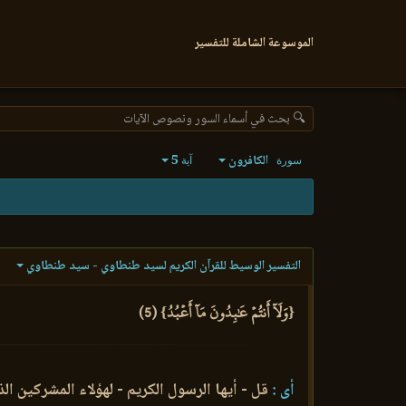
الموسوعة الشاملة للتفسير
🔍 بحث في أسماء السور ونصوص الآيات
الكافرون
5
سورة
آية
التفسير الوسيط للقرآن الكريم لسيد طنطاوي - سيد طنطاوي
{وَلَآ أَنتُمۡ عَٰبِدُونَ مَآ أَعۡبُدُ} (5)
أى :
قل - أيها الرسول الكريم - لهؤلاء المشركين ا