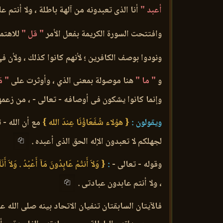
أعبد "
أنا الذى تعبدونه من آلهة باطلة ، ولا أنتم
وافتتحت السورة الكريمة بفعل الأمر
" قل "
للاهتما
ونودوا بوصف الكافرين ؛ لأنهم كانوا كذلك ، ولأن ف
و
" ما "
هنا موصولة بمعنى الذي ، وأوثرت على
" م
وإنما كانوا يشكون فى أوصافه - تعالى - ، من زعمهم
ويقولون :
{ هؤلاء شُفَعَاؤُنَا عِندَ الله }
مع أن الله - 
لجهلكم لا تعبدون الإله الحق الذى أعبده .
وقوله - تعالى -
:
{ وَلاَ أَنتُمْ عَابِدُونَ مَآ أَعْبُدُ . وَلاَ أَنَ
، ولا أنتم عابدون عبادتى .
فالآيتان السابقتان تنفيان الاتحاد بينه صلى الله ع