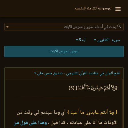
الموسوعة الشاملة للتفسير
🔍 بحث في أسماء السور ونصوص الآيات
الكافرون
5
سورة
آية
عرض نصوص الآيات
فتح البيان في مقاصد القرآن للقنوجي - صديق حسن خان
{وَلَآ أَنتُمۡ عَٰبِدُونَ مَآ أَعۡبُدُ} (5)
{ ولا أنتم عابدون ما أعبد }
أي وما عبدتم في وقت من
الأوقات ما أنا على عبادته ، كذا قيل ،
وهذا على قول من