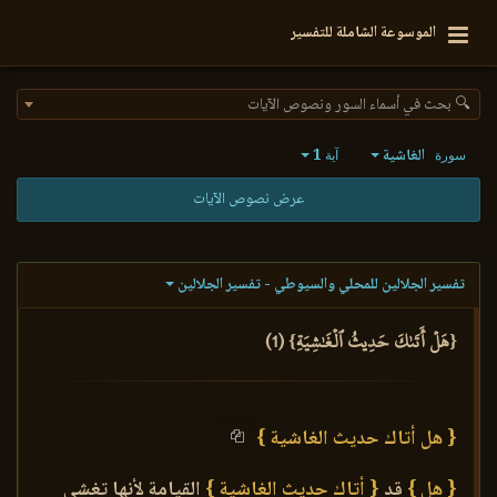
الموسوعة الشاملة للتفسير
🔍 بحث في أسماء السور ونصوص الآيات
الغاشية
1
سورة
آية
عرض نصوص الآيات
تفسير الجلالين للمحلي والسيوطي - تفسير الجلالين
{هَلۡ أَتَىٰكَ حَدِيثُ ٱلۡغَٰشِيَةِ} (1)
{ هل أتاك حديث الغاشية }
{ هل }
قد
{ أتاك حديث الغاشية }
القيامة لأنها تغشى