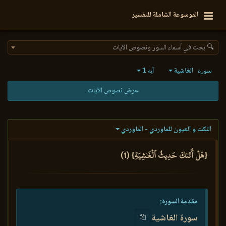
الموسوعة الشاملة للتفسير
🔍 بحث في أسماء السور ونصوص الآيات
الغاشية
1
سورة
آية
عرض نصوص الآيات
النكت و العيون للماوردي - الماوردي
{هَلۡ أَتَىٰكَ حَدِيثُ ٱلۡغَٰشِيَةِ} (1)
مقدمة السورة:
سورة الغاشية