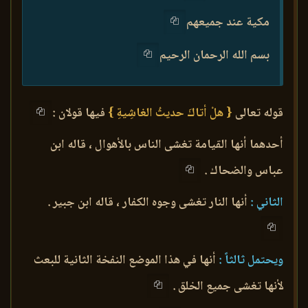
مكية عند جميعهم
بسم الله الرحمان الرحيم
قوله تعالى
{ هلْ أتاكَ حديثُ الغاشِيةِ }
فيها قولان :
أحدهما أنها القيامة تغشى الناس بالأهوال ، قاله ابن
عباس والضحاك .
الثاني :
أنها النار تغشى وجوه الكفار ، قاله ابن جبير .
ويحتمل ثالثاً :
أنها في هذا الموضع النفخة الثانية للبعث
لأنها تغشى جميع الخلق .