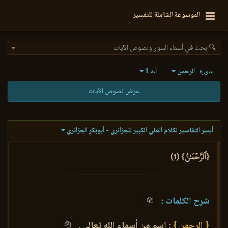
الموسوعة الشاملة للتفسير
🔍 بحث في أسماء السور ونصوص الآيات
الرحمن
1
سورة
آية
عرض نصوص الآيات
أيسر التفاسير لكلام العلي الكبير للجزائري - أبوبكر الجزائري
{ٱلرَّحۡمَٰنُ} (1)
شرح الكلمات :
{ الرحمن }
: اسم من أسماء الله تعالى .