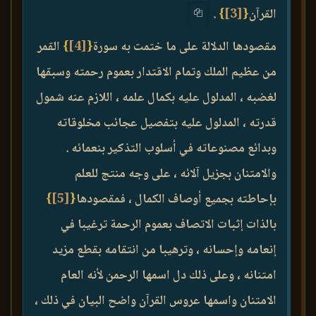
القرآن
{
[3]
}
.
مقصودها الدلالة على ما ختمت به سورة
{
[4]
}
القمر
من عظيم الملك وتمام الاقتدار بعموم رحمته وسبقها
لغضبه ، المدلول عليه بكمال علمه ، اللازم عنه شمول
قدرته ، المدلول عليه بتفصيل عجائب مخلوقاته
وبدائع مصنوعاته في أسلوب التذكير بنعمائه .
والامتنان بجزيل آلائه ، على وجه منتج للعلم
بإحاطته بجميع أوصاف الكمال ، فمقصودها
{
[5]
}
بالذات إثبات الاتصاف بعموم الرحمة ترغيبا في
إنعامه وإحسانه ، وترهيبا من انتقامه بقطع مزيد
امتنانه ، وعلى ذلك دل اسمها الرحمن لأنه العام
الامتنان واسمها عروس القرآن واضح البيان في ذلك ،