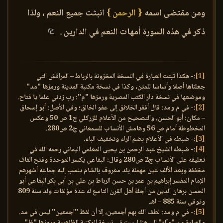
ومن مقتضى اسمه
{ الرحمن }
انبثت جميع النعم ، ولذا
ذكر في هذه السورة أمهات النعم في الدارين .
[1]
:- هكذا ثبتت العبارة في النسخة المخزونة بالرباط – المراقش التي
جعلناها أصلا وأساسا للمتن، وكذا في نسخة مكتبة المدينة ورمزها "مد"
وموضعها في نسخة دار الكتب المصرية ورمزها "م": رب زدني علما يا فتاح.
[2]
:- في م ومد: قال أفقر الخلائق إلى عفو الخالق؛ وفي الأصل: أبو إسحاق
– مكان: أبو الحسن، والتصحيح من الأعلام للزركلي ج1 ص 50 وعكس
المخطوطة أمام ص 56 وهامش الأنساب للسمعاني ج2 ص280.
[3]
:- ضبطه في الأعلام بضم الراء وتخفيف الباء.
[4]
:- ضبطه الشيخ عبد الرحمن بن يحيى المعلمي اليماني رحمه الله في
تعليقه على الأنساب ج2 ص280 وقال: البقاعي يكسر الموحدة وفتح القاف
مخففة وبعد الألف عين مهملة بلد معروف بالشام ينسب إليه جماعة أشهرهم
الإمام المفسر إبراهيم بن عمر بن حسن الرباط بن علي بن أبي بكر البقاعي أبو
الحسن برهان الدين من أجلة أهل القرن التاسع له عدة مؤلفات ولد سنة 809
وتوفي سنة 885 – اهـ.
[5]
:- في م ومد: لطف الله بهم أجمعين، إلا أن لفظ "اجمعين" ليس في مد.
والعبارة من "وآله" إلى هنا ليست في نسخة المكتبة الظاهرية ورمزها "ظ".