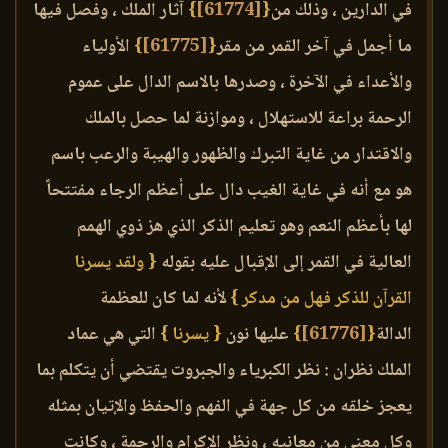
في الدارين ، وذلك من
{
[61774]
}
آثار الملك ، وفصل فيها
ما أجمل في آخر القمر من مقر
{
[61775]
}
الأولياء
والأعداء في الآخرة ، وصدرها بالاسم الدال على عموم
الرحمة براعة للاستهلال ، وموازنة لما حصل بالملك
والاقتدار من غاية التبرك والظهور والهيبة والرعب باسم
هو مع أنه في غاية الغيب دال على أعظم الرجاء مفتتحاً
لها بأعظم النعم وهو تعليم الذكر الذي هز ذوي الهمم
العالية في القمر إلى الإقبال عليه بقوله
{ ولقد يسرنا
القرآن للذكر فهل من مدكر }
لأنه لما كان للعظمة
الدالة
{
[61776]
}
عليها نون
{ يسرنا }
التي هي عماد
الملك نظران : نظر الكبرياء والجبروت يقتضي أن يتكلم بما
يعجز خلقه من كل جهة في الفهم والحفظ والإتيان بمثله
وكل معنى من معانيه ، ونظر الإكرام والرحمة ، وكانت