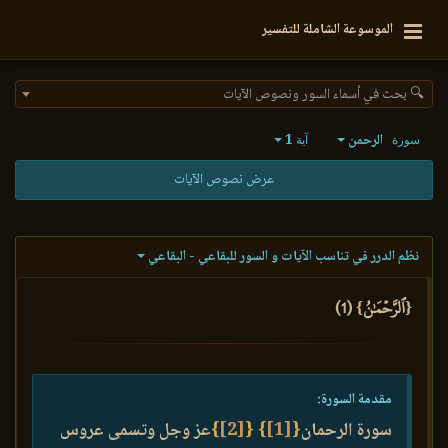
الموسوعة الشاملة للتفسير
🔍 بحث في أسماء السور ونصوص الآيات
الرحمن
1
سورة
آية
عرض نصوص الآيات
نظم الدرر في تناسب الآيات و السور للبقاعي - البقاعي
{ٱلرَّحۡمَٰنُ} (1)
مقدمة السورة:
سورة الرحمان
{
[1]
}
{
[2]
}
عز وجل وتسمى عروس