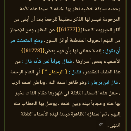
رحمته سابقة لغضبه نظر بها لخلقه لا سيما هذه الأمة
المرحومة فيسر لها الذكر تحقيقاً للرحمة بعد أن أبقى من
آثار الجبروت الإعجاز
{
[61777]
}
عن النظر ، ومن الإعجاز
من الفهم الحروف المقطعة أوائل السور ،
ومنع المتعنت من
أن يقول :
إنه لا معاني لها بأن فهم بعض
{
[61778]
}
الأصفياء بعض أسرارها ،
فقال جواباً لمن كأنه قال :
من
هذا المليك المقتدر ،
فقيل :
{ الرحمان * }
أي العام الرحمة
،
قال ابن برجان :
وهو ظاهر اسمه الله ، وباطن اسمه الرب
، جعل هذه الأسماء الثلاثة في ظهورها مقام الذات يخبر
بها عنه وحجاباً بينه وبين خلقه ، يوصل بها الخطاب منه
إليهم ، ثم أسماؤه الظاهرة مبينة لهذه الأسماء الثلاثة -
انتهى .