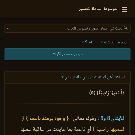
الموسوعة الشاملة للتفسير
🔍 بحث في أسماء السور ونصوص الآيات
الغاشية
9
سورة
آية
عرض نصوص الآيات
تأويلات أهل السنة للماتريدي - الماتريدي
{لِّسَعۡيِهَا رَاضِيَةٞ} (9)
الآيتان 8 و9 :
وقوله تعالى :
{ وجوه يومئذ ناعمة }
{
لسعيها راضية }
أي ناعمة بما عاينت من عاقبة عملها