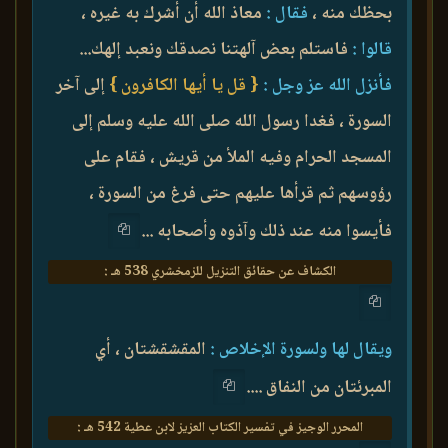
بحظك منه ،
فقال :
معاذ الله أن أشرك به غيره ،
قالوا :
فاستلم بعض آلهتنا نصدقك ونعبد إلهك...
فأنزل الله عز وجل :
{ قل يا أيها الكافرون }
إلى آخر
السورة ، فغدا رسول الله صلى الله عليه وسلم إلى
المسجد الحرام وفيه الملأ من قريش ، فقام على
رؤوسهم ثم قرأها عليهم حتى فرغ من السورة ،
فأيسوا منه عند ذلك وآذوه وأصحابه ...
الكشاف عن حقائق التنزيل للزمخشري 538 هـ :
ويقال لها ولسورة الإخلاص‏ :
‏ المقشقشتان ، أي
المبرئتان من النفاق ....
المحرر الوجيز في تفسير الكتاب العزيز لابن عطية 542 هـ :