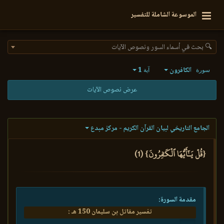
الموسوعة الشاملة للتفسير
🔍 بحث في أسماء السور ونصوص الآيات
الكافرون
1
سورة
آية
عرض نصوص الآيات
الجامع التاريخي لبيان القرآن الكريم - مركز مبدع
{قُلۡ يَـٰٓأَيُّهَا ٱلۡكَٰفِرُونَ} (1)
مقدمة السورة:
تفسير مقاتل بن سليمان 150 هـ :