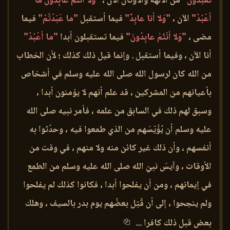
تَعْبُدُونَ"
من الآلهة والأوثان الآن ،
"وَلا أنْتُمْ عابِدُونَ ما
أعْبُدُ"
الآن ،
"وَلا أنا عابِدٌ"
فيما أستقبل
"ما عَبَدْتُمْ"
فيما
مضى ،
"وَلا أنْتُمْ عابِدُونَ"
فيما تستقبلون أبدا
"ما أعْبُدُ"
أنا الآن ، وفيما أستقبل . وإنما قيل ذلك كذلك ؛ لأن الخطاب
من الله كان لرسول الله صلى الله عليه وسلم في أشخاص
بأعيانهم من المشركين ، قد علم أنهم لا يؤمنون أبدا ،
وسبق لهم ذلك في السابق من علمه ، فأمر نبيه صلى الله
عليه وسلم أن يُؤَيّسَهم من الذي طمعوا فيه ، وحدّثوا به
أنفسهم ، وأن ذلك غير كائن منه ولا منهم ، في وقت من
الأوقات ، وآيسَ نبيّ الله صلى الله عليه وسلم من الطمع
في إيمانهم ، ومن أن يفلحوا أبدا ، فكانوا كذلك لم يفلحوا
ولم ينجحوا ، إلى أن قُتِل بعضُهم يوم بدر بالسيف ، وهلك
بعض قبل ذلك كافرا ...