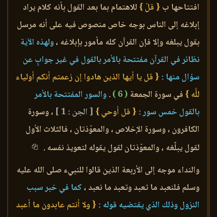
افتتاحها ب
{ قلْ }
للاهتمام بما بعد القول بأنه كلام يراد
إبلاغه إلى الناس بوجه خاص منصوص فيه على أنه مرسل
بقول يبلغه وإلا فإن القرآن كله مأمور بإبلاغه ،
ولهذه الآية
نظائر في القرآن مفتتحة بالأمر بالقول في غير جوابٍ عن
سؤال منها :
{ قل يا أيها الذين هادوا إن زعمتم أنكم أولياء
للَّه }
في سورة الجمعة
( 6 )
.
والسور المفتتحة بالأمر
بالقول خمس سور :
{ قل أوحي }
[ الجن : 1 ]
، وسورة
الكافرون ، وسورة الإخلاص ، والمعوّذتان ، فالثلاث الأول
لقول يبلِّغه ، والمعوّذتان لقول يقوله لتعويذ نفسه .
والنداء موجه إلى الأربعة الذين قالوا للنبيء صلى الله عليه
وسلم فلنعبد ما تعبد وتعبد ما نعبد ،
كما في خبر سبب
النزول وذلك الذي يقتضيه قوله :
{ ولا أنتم عابدون ما أعبد