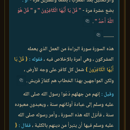
والركعتين بعد المغرب ، بضعا وعشرين مرة -
أو :
بضع عشرة مرة -
" قُلْ يَا أَيُّهَا الْكَافِرُونَ "
و
" قُلْ هُوَ
اللَّهُ أَحَدٌ "
.
.........
هذه السورة سورة البراءة من العمل الذي يعمله
المشركون ، وهي آمرة بالإخلاص فيه ،
فقوله :
{ قُلْ يَا
أَيُّهَا الْكَافِرُونَ }
شمل كل كافر على وجه الأرض ،
ولكن المواجهين بهذا الخطاب هم كفارُ قريش .
وقيل :
إنهم من جهلهم دَعَوا رسول الله صلى الله
عليه وسلم إلى عبادة أوثانهم سنة ، ويعبدون معبوده
سنة ، فأنزل الله هذه السورة ، وأمر رسوله صلى الله
عليه وسلم فيها أن يتبرأ من دينهم بالكلية ،
فقال :
{