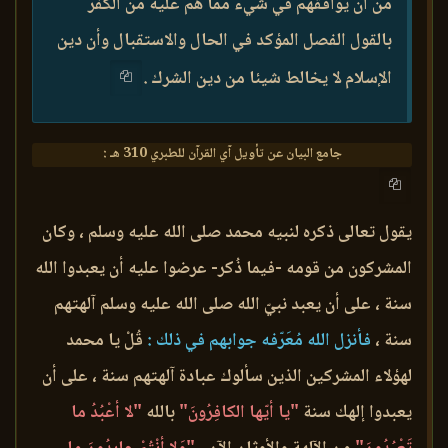
من أن يوافقهم في شيء مما هم عليه من الكفر
بالقول الفصل المؤكد في الحال والاستقبال وأن دين
الإسلام لا يخالط شيئا من دين الشرك .
جامع البيان عن تأويل آي القرآن للطبري 310 هـ :
يقول تعالى ذكره لنبيه محمد صلى الله عليه وسلم ، وكان
المشركون من قومه -فيما ذُكر- عرضوا عليه أن يعبدوا الله
سنة ، على أن يعبد نبيّ الله صلى الله عليه وسلم آلهتهم
سنة ،
فأنزل الله مُعَرّفه جوابهم في ذلك :
قُلْ يا محمد
لهؤلاء المشركين الذين سألوك عبادة آلهتهم سنة ، على أن
يعبدوا إلهك سنة
"يا أيّها الكافِرُونَ"
بالله
"لا أعْبُدُ ما