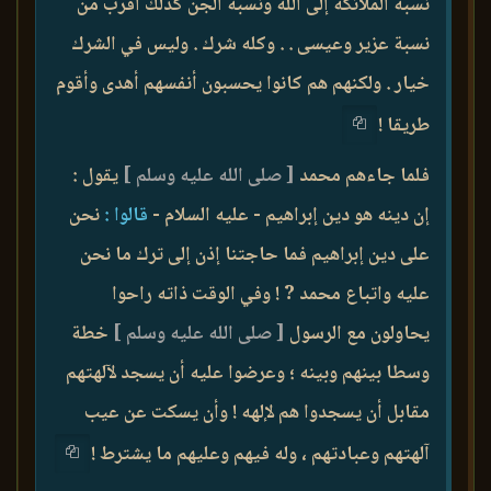
نسبة الملائكة إلى الله ونسبة الجن كذلك أقرب من
نسبة عزير وعيسى . . وكله شرك . وليس في الشرك
خيار . ولكنهم هم كانوا يحسبون أنفسهم أهدى وأقوم
طريقا !
فلما جاءهم محمد
[ صلى الله عليه وسلم ]
يقول :
إن دينه هو دين إبراهيم - عليه السلام -
قالوا :
نحن
على دين إبراهيم فما حاجتنا إذن إلى ترك ما نحن
عليه واتباع محمد ? ! وفي الوقت ذاته راحوا
يحاولون مع الرسول
[ صلى الله عليه وسلم ]
خطة
وسطا بينهم وبينه ؛ وعرضوا عليه أن يسجد لآلهتهم
مقابل أن يسجدوا هم لإلهه ! وأن يسكت عن عيب
آلهتهم وعبادتهم ، وله فيهم وعليهم ما يشترط !