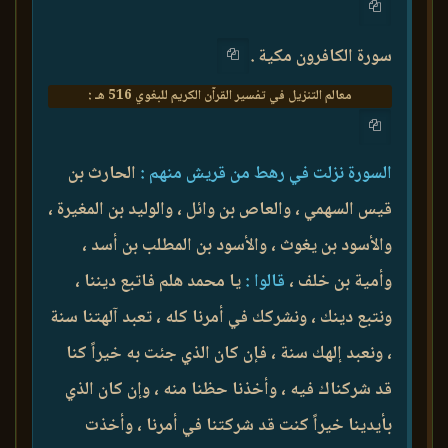
سورة الكافرون مكية .
معالم التنزيل في تفسير القرآن الكريم للبغوي 516 هـ :
السورة نزلت في رهط من قريش منهم :
الحارث بن
قيس السهمي ، والعاص بن وائل ، والوليد بن المغيرة ،
والأسود بن يغوث ، والأسود بن المطلب بن أسد ،
وأمية بن خلف ،
قالوا :
يا محمد هلم فاتبع ديننا ،
ونتبع دينك ، ونشركك في أمرنا كله ، تعبد آلهتنا سنة
، ونعبد إلهك سنة ، فإن كان الذي جئت به خيراً كنا
قد شركناك فيه ، وأخذنا حظنا منه ، وإن كان الذي
بأيدينا خيراً كنت قد شركتنا في أمرنا ، وأخذت