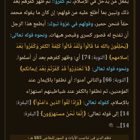
يفعل من يدخل في الإسلام،
ثم كفروا:
ثم ظهر كفرهم بعد
ذلك وتبين بما أطلع عليه من قولهم: إن كان ما يقوله محمد
حقاً فنحن حمير،
وقولهم في غزوة تبوك:
أيطمع هذا الرجل
أن تفتح له قصور كسرى وقيصر هيهات.
ونحوه قوله تعالى:
{يَحْلِفُونَ بالله مَا قَالُواْ وَلَقَدْ قَالُواْ كَلِمَةَ الكفر وَكَفَرُواْ بَعْدَ
إسلامهم}
[التوبة: 74]
أي: وظهر كفرهم بعد أن أسلموا.
ونحوه قوله تعالى:
{لاَ تَعْتَذِرُواْ قَدْ كَفَرْتُمْ بَعْدَ إيمانكم}
[التوبة: 66]
والثاني آمنوا: أي نطقوا بالإيمان عند
المؤمنين، ثم نطقوا بالكفر عند شياطينهم استهزاء
بالإسلام،
كقوله تعالى:
{وَإِذَا لَقُواْ الذين ءَامَنُواْ}
[البقرة:
14]
إلى قوله تعالى:
{إِنَّمَا نَحْنُ مستهزؤون}
[البقرة:
...
14]
نظم الدرر في تناسب الآيات و السور للبقاعي 885 هـ :