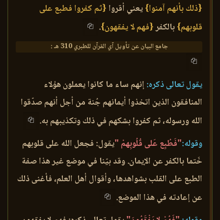
{ذلك بأنهم آمنوا}
يعني أقروا
{ثم كفروا فطبع على
قلوبهم}
بالكفر
{فهم لا يفقهون}
.
جامع البيان عن تأويل آي القرآن للطبري 310 هـ :
يقول تعالى ذكره:
إنهم ساء ما كانوا يعملون هؤلاء
المنافقون الذين اتخذوا أيمانهم جُنة من أجل أنهم صدّقوا
الله ورسوله، ثم كفروا بشكهم في ذلك وتكذيبهم به.
وقوله:
"فَطُبِع عَلى قُلُوبِهمْ "
يقول: فجعل الله على قلوبهم
خَتما بالكفر عن الإيمان. وقد بيّنا في موضع غير هذا صفة
الطبع على القلب بشواهدها، وأقوال أهل العلم، فأغنى ذلك
عن إعادته في هذا الموضع.