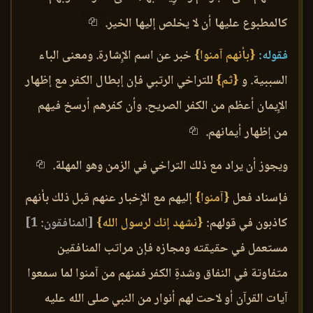
كالمطبوع عليها أن لا يخلص إليها الخير.
فقوله:
{بأنهم آمنوا}
خبر عن اسم الإِشارة. ومعنى الباء
السببية. و
{ثم}
للتراخي الرتبي فإن إبطال الكفر مع إظهار
الإِيمان أعظم من الكفر الصريح. وأن كفرهم أرسخ فيهم
من إظهار أيمانهم.
ويجوز أن يراد مع ذلك التراخي في الزمن وهو المهلة.
فإسناد فعل
{آمنوا}
إليهم مع الإِخبار عنهم قبل ذلك بأنهم
كاذبون في قولهم:
{نشهد إنك لرسول الله}
[المنافقون: 1]
مستعمل في حقيقته ومجازه فإن مراتب المنافقين
متفاوتة في النفاق وشدةِ الكفر فمنهم من آمنوا لما سمعوا
آيات القرآن أو لاحت لهم أنوار من النبي صلى الله عليه