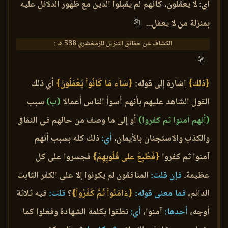
أي: لا يعقلون، كأنهم لم يقبلوا الدين مع ظهور الدلائل عليه
بمنزلة من لا يعقل...
الكشاف عن حقائق التنزيل للزمخشري 538 هـ :
{ذلك}
إشارة إلى قوله:
{سَآء مَا كَانُواْ يَعْمَلُونَ}
أي ذلك
القول الشاهد عليهم بأنهم أسوأ الناس أعمالا
(ب)
سبب
(أنهم آمنوا ثم كفروا)
أو إلى ما وصف من حالهم في النفاق
والكذب والاستجنان بالأيمان،
أي:
ذلك كله بسبب أنهم
آمنوا ثم كفروا
{فَطُبِعَ على قُلُوبِهِمْ}
فجسروا على كل
عظيمة.
فإن قلت:
المنافقون لم يكونوا إلا على الكفر الثابت
الدائم،
فما معنى قوله:
{ءَامَنُواْ ثُمَّ كَفَرُواْ}
؟
قلت:
فيه ثلاثة
أوجه،
أحدها:
آمنوا،
أي:
نطقوا بكلمة الشهادة وفعلوا كما