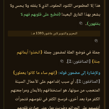
هذا إلا المطموس الكنود الحقود، الذي لا يفقه ولا يحس ولا
يشعر بهذا الفارق البعيد!
(فطبع على قلوبهم فهم لا
يفقهون)
..
التحرير والتنوير لابن عاشور 1393 هـ :
جملة في مَوضع العلة لمضمون جملة
{اتخذوا أيمانهم
جنة}
[المنافقون: 2]
.
والإِشارة إلى مضمون قوله:
{إنهم ساء ما كانوا يعملون}
[المنافقون: 2]
، أي سبب إقدامهم على الأعمال السيئة
المتعجب من سوئها، هو استخفافهم بالأيمان ومراجعتهم
الكفر مرة بعد أخرى، فرسخ الكفر في نفوسهم فتجرأت
أنفسهم على الجرائم وضَرِيت بها، حتى صارت قلوبهم