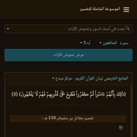
الموسوعة الشاملة للتفسير
🔍 بحث في أسماء السور ونصوص الآيات
المنافقون
3
سورة
آية
عرض نصوص الآيات
الجامع التاريخي لبيان القرآن الكريم - مركز مبدع
{ذَٰلِكَ بِأَنَّهُمۡ ءَامَنُواْ ثُمَّ كَفَرُواْ فَطُبِعَ عَلَىٰ قُلُوبِهِمۡ فَهُمۡ لَا يَفۡقَهُونَ} (3)
تفسير مقاتل بن سليمان 150 هـ :