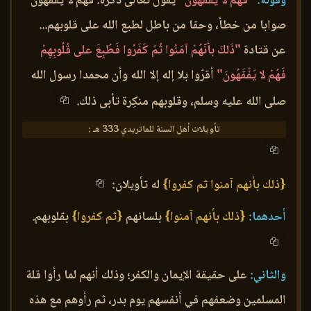
وقوله:
"فَهُمْ لا يَفْقَهُونَ"
يقول تعالى ذكره: فهم لا يفقهون
صوابا من خطأ، وحقا من باطل لطبع الله على قلوبهم...
عن قتادة
"ذَلكَ بأنّهُمْ آمَنُوا ثُمّ كَفَرُوا فَطُبِعَ على قُلُوبِهِمْ
فَهُمْ لا يَفْقَهُونَ"
أقرّوا بلا إله إلا الله وأن محمدا رسول الله
صلى الله عليه وسلم، وقلوبهم منكِرة تأبى ذلك.
تأويلات أهل السنة للماتريدي 333 هـ :
{ذلك بأنهم آمنوا ثم كفروا}
له تأويلان:
أحدهما:
{ذلك بأنهم آمنوا}
بلسانهم
{ثم كفروا}
بقلوبهم.
والثاني:
على حقيقة الإيمان والكفر؛ وذلك أنهم لما رأوا قلة
المسلمين وضعفهم في أنفسهم يوم بدر، ثم رأوهم مع هذه