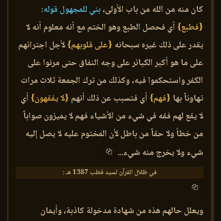
كان منه من الله من باب الأولى،
بني للمجهول قوله:
{فطبع}
أي فحصل الطبع وهو الختم مع أنه معلوم أنه لا
يقدر على ذلك غيره سبحانه
{على قلوبهم}
لأجل اجترائهم
على ما هو أكبر الكبائر على وجه النفاق حتى مرنوا على
الكفر واستحكموا فيه، وكذلك من ترك الجمعة ثلاث مرات
تهاوناً بها
{فهم}
أي فتسبب عن ذلك أنهم
{لا يفقهون}
أي
لا يقع لهم فقه في شيء من الأشياء فهم لا يميزون صواباً
من خطأ ولا حقاً من باطل لأن المختوم عليه لا يصل إليه
شيء ولا يخرج منه شيء...
في ظلال القرآن لسيد قطب 1387 هـ :
ويعلل حالهم هذه من شهادة مدخولة كاذبة، وأيمان