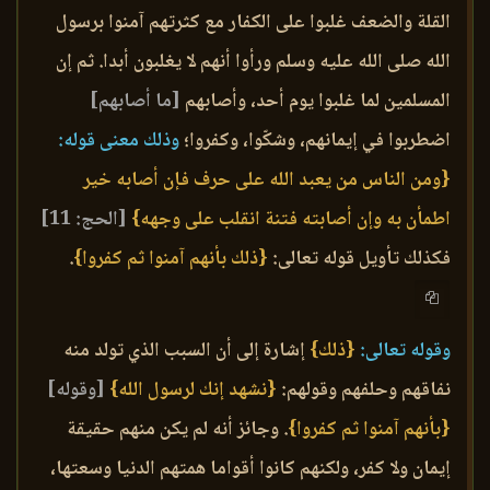
القلة والضعف غلبوا على الكفار مع كثرتهم آمنوا برسول
الله صلى الله عليه وسلم ورأوا أنهم لا يغلبون أبدا. ثم إن
المسلمين لما غلبوا يوم أحد، وأصابهم
[ما أصابهم]
اضطربوا في إيمانهم، وشكّوا، وكفروا؛
وذلك معنى قوله:
{ومن الناس من يعبد الله على حرف فإن أصابه خير
اطمأن به وإن أصابته فتنة انقلب على وجهه}
[الحج: 11]
فكذلك تأويل قوله تعالى:
{ذلك بأنهم آمنوا ثم كفروا}
.
وقوله تعالى:
{ذلك}
إشارة إلى أن السبب الذي تولد منه
نفاقهم وحلفهم وقولهم:
{نشهد إنك لرسول الله}
[وقوله]
{بأنهم آمنوا ثم كفروا}
. وجائز أنه لم يكن منهم حقيقة
إيمان ولا كفر، ولكنهم كانوا أقواما همتهم الدنيا وسعتها،