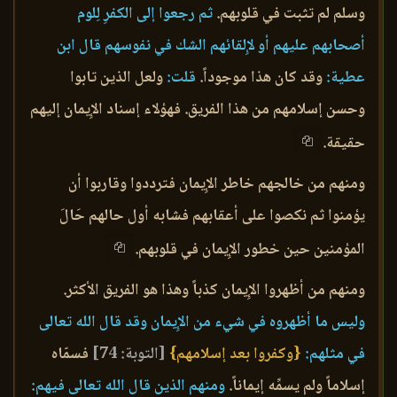
وسلم لم تثبت في قلوبهم.
ثم رجعوا إلى الكفرِ لِلوم
أصحابهم عليهم أو لإِلقائهم الشك في نفوسهم قال ابن
عطية:
وقد كان هذا موجوداً.
قلت:
ولعل الذين تابوا
وحسن إسلامهم من هذا الفريق. فهؤلاء إسناد الإِيمان إليهم
حقيقة.
ومنهم من خالجهم خاطر الإِيمان فترددوا وقاربوا أن
يؤمنوا ثم نكصوا على أعقابهم فشابه أول حالهم حَالَ
المؤمنين حين خطور الإِيمان في قلوبهم.
ومنهم من أظهروا الإِيمان كذباً وهذا هو الفريق الأكثر.
وليس ما أظهروه في شيء من الإِيمان وقد قال الله تعالى
في مثلهم:
{وكفروا بعد إسلامهم}
[التوبة: 74]
فسمّاه
إسلاماً ولم يسمِّه إيماناً.
ومنهم الذين قال الله تعالى فيهم: