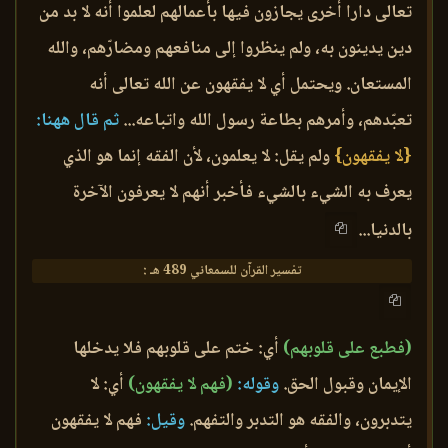
تعالى دارا أخرى يجازون فيها بأعمالهم لعلموا أنه لا بد من
دين يدينون به، ولم ينظروا إلى منافعهم ومضارّهم، والله
المستعان. ويحتمل أي لا يفقهون عن الله تعالى أنه
تعبّدهم، وأمرهم بطاعة رسول الله واتباعه...
ثم قال ههنا:
{لا يفقهون}
ولم يقل: لا يعلمون، لأن الفقه إنما هو الذي
يعرف به الشيء بالشيء فأخبر أنهم لا يعرفون الآخرة
بالدنيا...
تفسير القرآن للسمعاني 489 هـ :
(فطبع على قلوبهم)
أي: ختم على قلوبهم فلا يدخلها
الإيمان وقبول الحق.
وقوله:
(فهم لا يفقهون)
أي: لا
يتدبرون، والفقه هو التدبر والتفهم.
وقيل:
فهم لا يفقهون