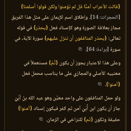
{قالت الأعراب آمنَّا قل لم تؤمنوا ولكن قولوا أسلمنا}
[الحجرات: 14]
. وإطلاق اسم الإِيمان على مثل هذا الفريق
مجاز بعلاقة الصورة وهو كإسناد فعل
{يحذر}
في قوله
تعالى:
{يحذر المنافقون أن تنزل عليهم}
سورة الآية، في
سورة
[براءة: 64]
.
وعلى هذا الاعتبار يجوز أن يكون
{ثُمّ}
مستعملاً في
معنييه الأصلي والمجازي على ما يناسب محمل فعل
{آمنوا}
.
ولو حمل المنافقون على واحد معيَّن وهو عبد الله بنُ أبُيّ
جاز أن يكون ابن أُبَيّ آمن ثم كفر فيكون إسناد
{آمنوا}
حقيقة وتكون
{ثم}
للتراخي في الزمان.