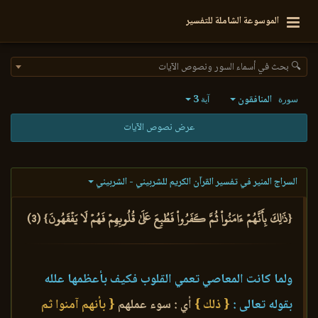
الموسوعة الشاملة للتفسير
🔍 بحث في أسماء السور ونصوص الآيات
المنافقون
3
سورة
آية
عرض نصوص الآيات
السراج المنير في تفسير القرآن الكريم للشربيني - الشربيني
{ذَٰلِكَ بِأَنَّهُمۡ ءَامَنُواْ ثُمَّ كَفَرُواْ فَطُبِعَ عَلَىٰ قُلُوبِهِمۡ فَهُمۡ لَا يَفۡقَهُونَ} (3)
ولما كانت المعاصي تعمي القلوب فكيف بأعظمها علله
بقوله تعالى :
{ ذلك }
أي : سوء عملهم
{ بأنهم آمنوا ثم