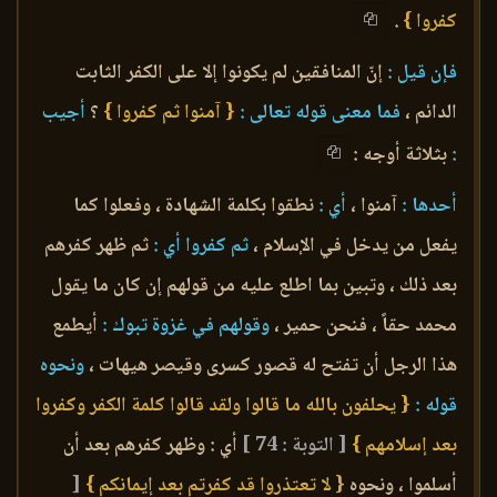
كفروا }
.
فإن قيل :
إنّ المنافقين لم يكونوا إلا على الكفر الثابت
الدائم ،
فما معنى قوله تعالى :
{ آمنوا ثم كفروا }
؟
أجيب
:
بثلاثة أوجه :
أحدها :
آمنوا ،
أي :
نطقوا بكلمة الشهادة ، وفعلوا كما
يفعل من يدخل في الإسلام ،
ثم كفروا أي :
ثم ظهر كفرهم
بعد ذلك ، وتبين بما اطلع عليه من قولهم إن كان ما يقول
محمد حقاً ، فنحن حمير ،
وقولهم في غزوة تبوك :
أيطمع
هذا الرجل أن تفتح له قصور كسرى وقيصر هيهات ،
ونحوه
قوله :
{ يحلفون بالله ما قالوا ولقد قالوا كلمة الكفر وكفروا
بعد إسلامهم }
[ التوبة : 74 ]
أي : وظهر كفرهم بعد أن
أسلموا ، ونحوه
{ لا تعتذروا قد كفرتم بعد إيمانكم }
[