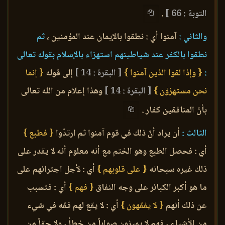
التوبة : 66 ]
.
والثاني :
آمنوا أي : نطقوا بالإيمان عند المؤمنين ،
ثم
نطقوا بالكفر عند شياطينهم استهزاء بالإسلام بقوله تعالى
:
{ وإذا لقوا الذين آمنوا }
[ البقرة : 14 ]
إلى قوله
{ إنما
نحن مستهزؤن }
[ البقرة : 14 ]
وهذا إعلام من الله تعالى
بأنّ المنافقين كفار .
الثالث :
أن يراد أنّ ذلك في قوم آمنوا ثم ارتدّوا
{ فطبع }
أي : فحصل الطبع وهو الختم مع أنه معلوم أنه لا يقدر على
ذلك غيره سبحانه
{ على قلوبهم }
أي : لأجل اجترائهم على
ما هو أكبر الكبائر على وجه النفاق
{ فهم }
أي : فتسبب
عن ذلك أنهم
{ لا يفقهون }
أي : لا يقع لهم فقه في شيء
من الأشياء ، فهم لا يميزون صواباً من خطأ ، ولا حقاً من