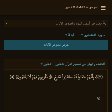
الموسوعة الشاملة للتفسير
🔍 بحث في أسماء السور ونصوص الآيات
المنافقون
3
سورة
آية
عرض نصوص الآيات
الكشف والبيان في تفسير القرآن للثعلبي - الثعلبي
{ذَٰلِكَ بِأَنَّهُمۡ ءَامَنُواْ ثُمَّ كَفَرُواْ فَطُبِعَ عَلَىٰ قُلُوبِهِمۡ فَهُمۡ لَا يَفۡقَهُونَ} (3)