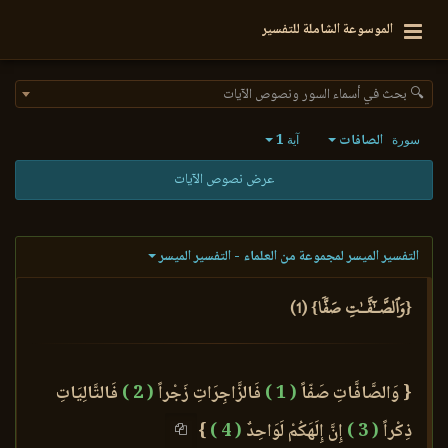
الموسوعة الشاملة للتفسير
🔍 بحث في أسماء السور ونصوص الآيات
الصافات
1
سورة
آية
عرض نصوص الآيات
التفسير الميسر لمجموعة من العلماء - التفسير الميسر
{وَٱلصَّـٰٓفَّـٰتِ صَفّٗا} (1)
{ وَالصَّافَّاتِ صَفّاً
( 1 )
فَالزَّاجِرَاتِ زَجْراً
( 2 )
فَالتَّالِيَاتِ
ذِكْراً
( 3 )
إِنَّ إِلَهَكُمْ لَوَاحِدٌ
( 4 )
}