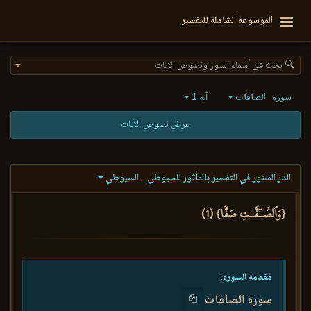
الموسوعة الشاملة للتفسير
🔍 بحث في أسماء السور ونصوص الآيات
الصافات
1
سورة
آية
عرض نصوص الآيات
الدر المنثور في التفسير بالمأثور للسيوطي - السيوطي
{وَٱلصَّـٰٓفَّـٰتِ صَفّٗا} (1)
مقدمة السورة:
سورة الصافات