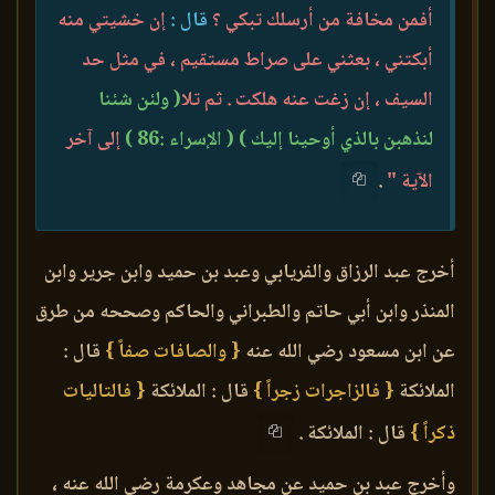
أفمن مخافة من أرسلك تبكي ؟
قال :
إن خشيتي منه
أبكتني ، بعثني على صراط مستقيم ، في مثل حد
السيف ، إن زغت عنه هلكت . ثم تلا
( ولئن شئنا
لنذهبن بالذي أوحينا إليك )
( الإسراء :86 )
إلى آخر
الآية "
.
أخرج عبد الرزاق والفريابي وعبد بن حميد وابن جرير وابن
المنذر وابن أبي حاتم والطبراني والحاكم وصححه من طرق
عن ابن مسعود رضي الله عنه
{ والصافات صفاً }
قال :
الملائكة
{ فالزاجرات زجراً }
قال : الملائكة
{ فالتاليات
ذكراً }
قال : الملائكة .
وأخرج عبد بن حميد عن مجاهد وعكرمة رضي الله عنه ،