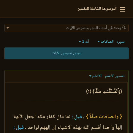
الموسوعة الشاملة للتفسير
🔍 بحث في أسماء السور ونصوص الآيات
الصافات
1
سورة
آية
عرض نصوص الآيات
تفسير الأعقم - الأعقم
{وَٱلصَّـٰٓفَّـٰتِ صَفّٗا} (1)
{ والصافات صفَّاً }
،
قيل :
لما قال كفار مكة أجعل الآلهة
إلهاً واحدا أقسم الله بهذه الأشياء إن إلههم لواحد ،
قيل :