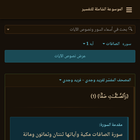
الموسوعة الشاملة للتفسير
🔍 بحث في أسماء السور ونصوص الآيات
الصافات
1
سورة
آية
عرض نصوص الآيات
المصحف المفسّر لفريد وجدي - فريد وجدي
{وَٱلصَّـٰٓفَّـٰتِ صَفّٗا} (1)
مقدمة السورة:
سورة الصافات مكية وآياتها ثنتان وثمانون ومائة