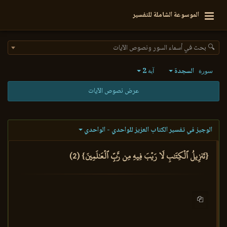
الموسوعة الشاملة للتفسير
🔍 بحث في أسماء السور ونصوص الآيات
السجدة
2
سورة
آية
عرض نصوص الآيات
الوجيز في تفسير الكتاب العزيز للواحدي - الواحدي
{تَنزِيلُ ٱلۡكِتَٰبِ لَا رَيۡبَ فِيهِ مِن رَّبِّ ٱلۡعَٰلَمِينَ} (2)