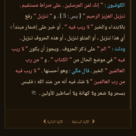
الكوفيون :
" إنك لمن المرسلين . على صراط مستقيم .
تنزيل العزيز الرحيم "
[ يس : 5 ]
. و
" تنزيل "
رفع
بالابتداء والخبر
" لا ريب فيه "
. أو خبر على إضمار مبتدأ ؛
أي هذا تنزيل ، أو المتلو تنزيل ، أو هذه الحروف تنزيل .
ودلت :
" الم "
على ذكر الحروف . ويجوز أن يكون
" لا ريب
فيه "
في موضع الحال من
" الكتاب "
. و
" من رب
العالمين "
الخبر .
قال مكّي :
وهو أحسنها .
" لا ريب فيه
من رب العالمين "
لا شك فيه أنه من عند الله ؛ فليس
بسحر ولا شعر ولا كهانة ولا أساطير الأولين .
الآية السابقة
الآية التالية