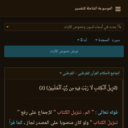
الموسوعة الشاملة للتفسير
🔍 بحث في أسماء السور ونصوص الآيات
السجدة
2
سورة
آية
عرض نصوص الآيات
الجامع لأحكام القرآن للقرطبي - القرطبي
{تَنزِيلُ ٱلۡكِتَٰبِ لَا رَيۡبَ فِيهِ مِن رَّبِّ ٱلۡعَٰلَمِينَ} (2)
قوله تعالى :
" الم . تنزيل الكتاب "
الإجماع على رفع
"
تنزيلُ الكتاب "
ولو كان منصوبا على المصدر لجاز ،
كما قرأ