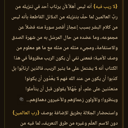
{لا ريب فيه}
أنه ليس أهلاً لأن يرتاب أحد في تنزيله من
ربِّ العالمين لما حفّ بتنزيله من الدلائل القاطعة بأنه ليس
من كلام البشر بسبب إعجاز أقصر سورة منه فضلاً عن
مجموعه، وما عضده من حال المرسَل به من شهرة الصدق
والاستقامة، ومجيء مثله من مثله مع ما هو معلوم من
وصف الأمية؛ فمعنى نفي أن يكون الريب مظروفاً في هذا
الكتاب أنه لا يشتمل على ما يثير الريب، فالذين ارتابُوا بل
كذبوا أن يكون من عند الله فهم لا يعْدُون أن يكونوا
متعنّتين على علم، أو جُهّالاً يقولون قبل أن يتأملوا
وينظروا؛ والأولون زعماؤهم والأخيرون دهماؤهم...
واستحضار الجلالة بطريق الإضافة بوصف
{رب العالمين}
دون الاسم العلَم وغيره من طرق التعريف، لما فيه من