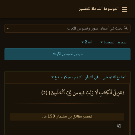
الموسوعة الشاملة للتفسير
🔍 بحث في أسماء السور ونصوص الآيات
السجدة
2
سورة
آية
عرض نصوص الآيات
الجامع التاريخي لبيان القرآن الكريم - مركز مبدع
{تَنزِيلُ ٱلۡكِتَٰبِ لَا رَيۡبَ فِيهِ مِن رَّبِّ ٱلۡعَٰلَمِينَ} (2)
تفسير مقاتل بن سليمان 150 هـ :