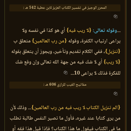
المحرر الوجيز في تفسير الكتاب العزيز لابن عطية 542 هـ :
...
وقوله تعالى:
{لا ريب فيه}
أي هو كذا في نفسه ولا
يراعى ارتياب الكفرة، وقوله
{من رب العالمين}
متعلق ب
{تنزيل}
، ففي الكلام تقديم وتأخير، ويجوز أن يتعلق بقوله
{لا ريب}
أي لا شك فيه من جهة الله تعالى وإن وقع شك
للفكرة فذلك لا يراعى 10...
مفاتيح الغيب للرازي 606 هـ :
{الم تنزيل الكتاب لا ريب فيه من رب العالمين}
... وذلك لأن
من يرى كتابا عند غيره، فأول ما تصير النفس طالبة تطلب
ما في الكتاب فيقول ما هذا الكتاب؟ فإذا قيل هذا فقه أو