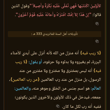
الأوّلِينَ اكْتَتَبَها فَهِيَ تُمْلَى عَلَيْهِ بُكْرَةً وأصِيلاً "
وقول الذين
قالوا:
"إنْ هَذَا إلاّ إفْكٌ افْتَرَاهُ وأعانَهُ عَلَيْهِ قَوْمٌ آخَرُونَ"
.
تأويلات أهل السنة للماتريدي 333 هـ :
{لا ريب فيه}
أنه منزل من الله لأنه أنزل على أيدي الأمناء
البررة، لم يغيروه ولا بدلوه ولا حرفوه،
أو يقول:
{لا ريب
فيه}
أنه ليس بمخترق ولا مخترع ولا مفترى من عند
الرسول، بل منزل من عند رب العالمين
{من رب العالمين}
،
العالَم:
هو اسم جنس من الخلق وجوهر منه،
والعالمين:
جمعه، فيدخل في ذلك الأولون والآخرون الذين يكونون؛
ففيه أنه رب لكل ما كان.