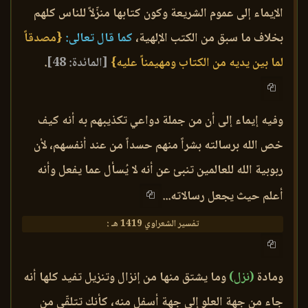
الإيماء إلى عموم الشريعة وكون كتابها منزّلاً للناس كلهم
بخلاف ما سبق من الكتب الإلهية،
كما قال تعالى:
{مصدقاً
لما بين يديه من الكتاب ومهيمناً عليه}
[المائدة: 48]
.
وفيه إيماء إلى أن من جملة دواعي تكذيبهم به أنه كيف
خص الله برسالته بشراً منهم حسداً من عند أنفسهم، لأن
ربوبية الله للعالمين تنبئ عن أنه لا يُسأل عما يفعل وأنه
أعلم حيث يجعل رسالاته...
تفسير الشعراوي 1419 هـ :
ومادة
(نزل)
وما يشتق منها من إنزال وتنزيل تفيد كلها أنه
جاء من جهة العلو إلى جهة أسفل منه، كأنك تتلقّى من