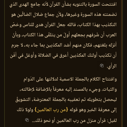
افتتحت السورة بالتنويه بشأن القرآن لأنه جامع الهدى الذي
تضمنته هذه السورة وغيرها، ولأن جماع ضلال الضالّين هو
التكذيب بهذا الكتاب، فالله جعل القرآن هدى للناس وخصّ
العرب أن شَرفهم بجعلهم أولَ من يتلقّى هذا الكتاب، وبأنْ
أنزله بلغتهم، فكان منهم أشد المكذبين بما جاء به، لا جرم
أن تكذيب أولئك المكذبين أعرق في الضلالة وأوغل في أفَن
الرأي.
وافتتاح الكلام بالجملة الاسمية لدلالتها على الدَوام
والثبات. وجيء بالمسند إليه معرفاً بالإضافة لإطالته،
ليحصل بتطويله ثم تعقيبه بالجملة المعترضة، التشويقُ
إلى معرفة الخبر وهو قوله
{من رب العالمين}
ولولا ذلك
لقيل: قرآن منزل من رب العالمين أو نحو ذلك...