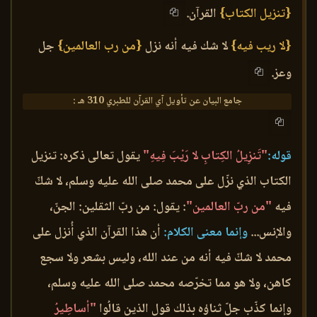
{تنزيل الكتاب}
القرآن.
{لا ريب فيه}
لا شك فيه أنه نزل
{من رب العالمين}
جل
وعز.
جامع البيان عن تأويل آي القرآن للطبري 310 هـ :
قوله:
"تَنزِيلُ الكِتابِ لا رَيْبَ فِيهِ"
يقول تعالى ذكره: تنزيل
الكتاب الذي نزّل على محمد صلى الله عليه وسلم، لا شكّ
فيه
"من ربّ العالمين"
: يقول: من ربّ الثقلين: الجنّ،
والإنس...
وإنما معنى الكلام:
أن هذا القرآن الذي أُنزل على
محمد لا شكّ فيه أنه من عند الله، وليس بشعر ولا سجع
كاهن، ولا هو مما تخرّصه محمد صلى الله عليه وسلم،
وإنما كذّب جلّ ثناؤه بذلك قول الذين قالُوا
"أساطِيرُ