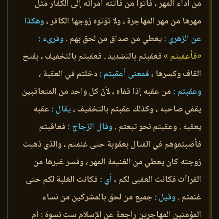
من أداء المهر ، فآتوا من فاتته امرأته إلى الكفار مثل
مهرها من مهر المهاجرة ، ولا تؤتوه زوجها الكافر ،
وهكذا
عن الزهري :
يعطي من صداق من لحق بهم .
وقرىء :
«فأعقبتم »
فعقبتم بالتشديد . فعقبتم بالتخفيف ، بفتح
القاف وكسرها ،
فمعنى أعقبتم :
دخلتم في العقبة ،
وعقبتم :
من عقبه إذا قفاه ، لأنّ كل واحد من المتعاقبين
يقفي صاحبه ، وكذلك عقبتم بالتخفيف ،
يقال :
عقبه
يعقبه . وعقبتم نحو تبعتم .
وقال الزجاج :
فعاقبتم
فأصبتموهم في القتال بعقوبة حتى غنمتم ، والذي ذهبت
زوجته كان يعطي من الغنيمة المهر ، وفسر غيرها من
القراآت فكانت العقبى لكم ،
أي :
فكانت الغلبة لكم حتى
غنمتم .
وقيل :
جميع من لحق بالمشركين من نساء
المؤمنين المهاجرين راجعة عن الإسلام ست نسوة : أم