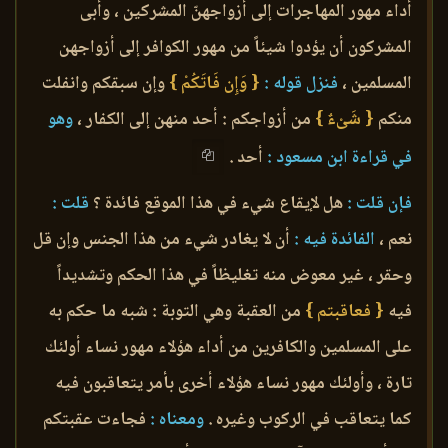
أداء مهور المهاجرات إلى أزواجهنّ المشركين ، وأبى
المشركون أن يؤدوا شيئاً من مهور الكوافر إلى أزواجهن
المسلمين ،
فنزل قوله :
{ وَإِن فَاتَكُمْ }
وإن سبقكم وانفلت
منكم
{ شَىْءٌ }
من أزواجكم : أحد منهن إلى الكفار ،
وهو
في قراءة ابن مسعود :
أحد .
فإن قلت :
هل لإيقاع شيء في هذا الموقع فائدة ؟
قلت :
نعم ،
الفائدة فيه :
أن لا يغادر شيء من هذا الجنس وإن قل
وحقر ، غير معوض منه تغليظاً في هذا الحكم وتشديداً
فيه
{ فعاقبتم }
من العقبة وهي التوبة : شبه ما حكم به
على المسلمين والكافرين من أداء هؤلاء مهور نساء أولئك
تارة ، وأولئك مهور نساء هؤلاء أخرى بأمر يتعاقبون فيه
كما يتعاقب في الركوب وغيره .
ومعناه :
فجاءت عقبتكم