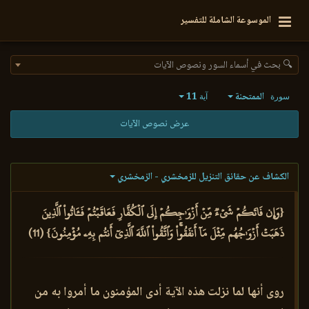
الموسوعة الشاملة للتفسير
🔍 بحث في أسماء السور ونصوص الآيات
الممتحنة
11
سورة
آية
عرض نصوص الآيات
الكشاف عن حقائق التنزيل للزمخشري - الزمخشري
{وَإِن فَاتَكُمۡ شَيۡءٞ مِّنۡ أَزۡوَٰجِكُمۡ إِلَى ٱلۡكُفَّارِ فَعَاقَبۡتُمۡ فَـَٔاتُواْ ٱلَّذِينَ
ذَهَبَتۡ أَزۡوَٰجُهُم مِّثۡلَ مَآ أَنفَقُواْۚ وَٱتَّقُواْ ٱللَّهَ ٱلَّذِيٓ أَنتُم بِهِۦ مُؤۡمِنُونَ} (11)
روى أنها لما نزلت هذه الآية أدى المؤمنون ما أمروا به من