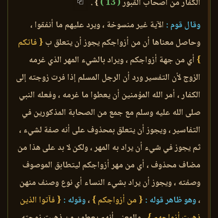
الكفار من أصحاب القبور
( 13 )
} .
وقال قوم :
الآية غير منسوخة ، ويرد عليهم ما أنفقوا ،
وحاصل معناها أن من أزواجكم يجوز أن يتعلق ب
{ فاتكم
}
أي من جهة أزواجكم ، ويراد بالشيء المهر الذي غرمه
الزوج لأن التفسير ورد أن الرجل المسلم إذا فرت زوجته إلى
الكفار ، أمر الله المؤمنين أن يعطوا ما غرمه ، وفعله النبي
صلى الله عليه وسلم مع جمع من الصحابة المذكورين في
التفاسير ، ويجوز أن يتعلق بمحذوف على أنه صفة لشيء ،
ثم يجوز في شيء أن يراد به المهر ، ولكن لا بد على هذا من
مضاف محذوف ، أي من مهر أزواجكم ليتطابق الموصوف
وصفته ، ويجوز أن يراد بشيء النساء أي نوع وصنف منهن
،
وهو ظاهر قوله :
{ من أزواجكم }
،
وقوله :
{ فآتوا الذين
ذهبت أزواجهم }
، والمعنى أنهم يعطون من ذهبت زوجته