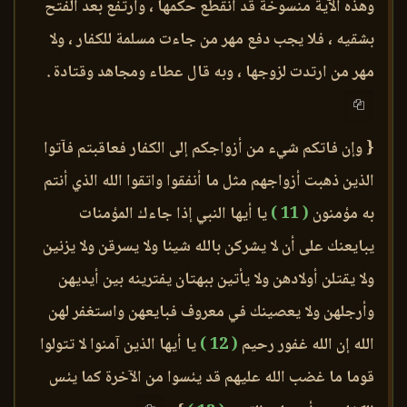
وهذه الآية منسوخة قد انقطع حكمها ، وارتفع بعد الفتح
بشقيه ، فلا يجب دفع مهر من جاءت مسلمة للكفار ، ولا
مهر من ارتدت لزوجها ، وبه قال عطاء ومجاهد وقتادة .
{ وإن فاتكم شيء من أزواجكم إلى الكفار فعاقبتم فآتوا
الذين ذهبت أزواجهم مثل ما أنفقوا واتقوا الله الذي أنتم
به مؤمنون
( 11 )
يا أيها النبي إذا جاءك المؤمنات
يبايعنك على أن لا يشركن بالله شيئا ولا يسرقن ولا يزنين
ولا يقتلن أولادهن ولا يأتين ببهتان يفترينه بين أيديهن
وأرجلهن ولا يعصينك في معروف فبايعهن واستغفر لهن
الله إن الله غفور رحيم
( 12 )
يا أيها الذين آمنوا لا تتولوا
قوما ما غضب الله عليهم قد يئسوا من الآخرة كما يئس