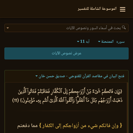
الموسوعة الشاملة للتفسير
🔍 بحث في أسماء السور ونصوص الآيات
الممتحنة
11
سورة
آية
عرض نصوص الآيات
فتح البيان في مقاصد القرآن للقنوجي - صديق حسن خان
{وَإِن فَاتَكُمۡ شَيۡءٞ مِّنۡ أَزۡوَٰجِكُمۡ إِلَى ٱلۡكُفَّارِ فَعَاقَبۡتُمۡ فَـَٔاتُواْ ٱلَّذِينَ
ذَهَبَتۡ أَزۡوَٰجُهُم مِّثۡلَ مَآ أَنفَقُواْۚ وَٱتَّقُواْ ٱللَّهَ ٱلَّذِيٓ أَنتُم بِهِۦ مُؤۡمِنُونَ} (11)
{ وإن فاتكم شيء من أزواجكم إلى الكفار }
مما دفعتم