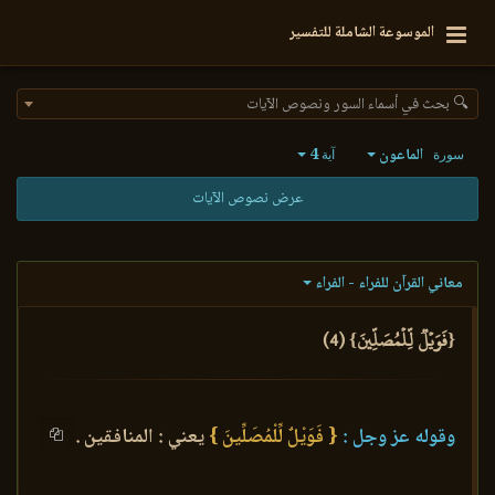
الموسوعة الشاملة للتفسير
🔍 بحث في أسماء السور ونصوص الآيات
الماعون
4
سورة
آية
عرض نصوص الآيات
معاني القرآن للفراء - الفراء
{فَوَيۡلٞ لِّلۡمُصَلِّينَ} (4)
وقوله عز وجل :
{ فَوَيْلٌ لِّلْمُصَلِّينَ }
يعني : المنافقين .