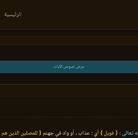
الرئيسية
عرض نصوص الآيات
ه تعالى :
{ فويل }
أي : عذاب ، أو واد في جهنم
{ للمصلين الذين هم }