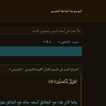
الموسوعة الشاملة للتفسير
🔍 بحث في أسماء السور ونصوص الآيات
الماعون
4
سورة
آية
السراج المنير في تفسير القرآن الكريم للشربيني - الشربيني
{فَوَيۡلٞ لِّلۡمُصَلِّينَ} (4)
ولما كان هذا مع الخلائق أتبعه حاله مع الخالق بقول