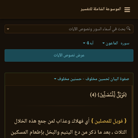
الموسوعة الشاملة للتفسير
🔍 بحث في أسماء السور ونصوص الآيات
الماعون
4
سورة
آية
عرض نصوص الآيات
صفوة البيان لحسين مخلوف - حسنين مخلوف
{فَوَيۡلٞ لِّلۡمُصَلِّينَ} (4)
{ فويل للمصلين }
أي فهلاك وعذاب لمن جمع هذه الخلال
الثلاث ، بعد ما ذكر من دع اليتيم والبخل بإطعام المسكين