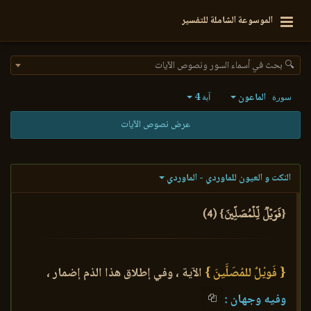
الموسوعة الشاملة للتفسير
🔍 بحث في أسماء السور ونصوص الآيات
الماعون
4
سورة
آية
عرض نصوص الآيات
النكت و العيون للماوردي - الماوردي
{فَوَيۡلٞ لِّلۡمُصَلِّينَ} (4)
{ فَويْلٌ للمُصَلَّينَ }
الآية ، وفي إطلاق هذا الذم إضمار ،
وفيه وجهان :