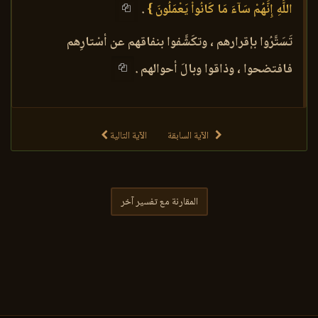
اللَّهِ إِنَّهُمْ سَآءَ مَا كَانُواْ يَعْمَلُونَ }
.
تَسَتَّرُوا بإقرارهم ، وتكَشَّفوا بنفاقهم عن أسْتارِهم
فافتضحوا ، وذاقوا وبالَ أحوالهم .
الآية السابقة
الآية التالية
المقارنة مع تفسير آخر