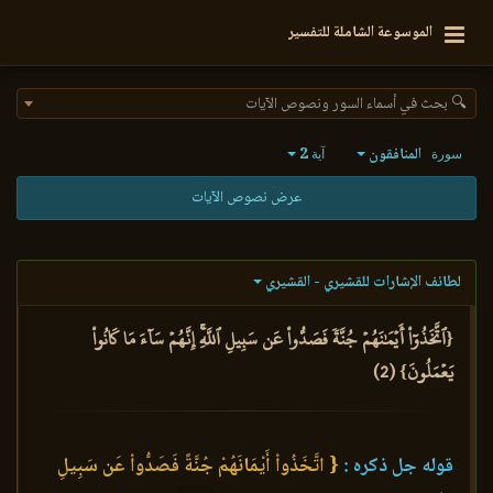
الموسوعة الشاملة للتفسير
🔍 بحث في أسماء السور ونصوص الآيات
المنافقون
2
سورة
آية
عرض نصوص الآيات
لطائف الإشارات للقشيري - القشيري
{ٱتَّخَذُوٓاْ أَيۡمَٰنَهُمۡ جُنَّةٗ فَصَدُّواْ عَن سَبِيلِ ٱللَّهِۚ إِنَّهُمۡ سَآءَ مَا كَانُواْ
يَعۡمَلُونَ} (2)
قوله جل ذكره :
{ اتَّخَذُواْ أَيْمَانَهُمْ جُنَّةً فَصَدُّواْ عَن سَبِيلِ