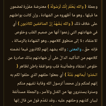
وجملة
{ والله يَعْلَمُ إِنَّكَ لَرَسُولُهُ }
معترضة مقرّرة لمضمون
ما قبلها ، وهو ما أظهروه من الشهادة ، وإن كانت بواطنهم
على خلاف ذلك
{ والله يَشْهَدُ إِنَّ المنافقين لكاذبون }
أي
في شهادتهم التي زعموا أنها من صميم القلب وخلوص
الاعتقاد ؛ لا إلى منطوق كلامهم ، وهو الشهادة بالرسالة ،
فإنه حقّ ،
والمعنى :
والله يشهد إنهم لكاذبون فيما تضمنه
كلامهم من التأكيد الدالّ على أن شهادتهم بذلك صادرة عن
خلوص اعتقاد وطمأنينة قلب وموافقة باطن لظاهر
{
اتخذوا أيمانهم جُنَّةً }
أي جعلوا حلفهم الذي حلفوا لكم به
إنهم لمنكم وإن محمداً لرسول الله وقاية تقيهم منكم
وسترة يستترون بها من القتل والأسر ، والجملة مستأنفة
لبيان كذبهم وحلفهم عليه ، وقد تقدّم قول من قال إنها