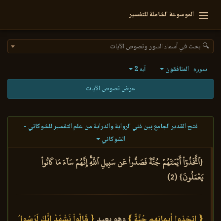
الموسوعة الشاملة للتفسير
🔍 بحث في أسماء السور ونصوص الآيات
المنافقون
2
سورة
آية
عرض نصوص الآيات
فتح القدير الجامع بين فني الرواية والدراية من علم التفسير للشوكاني -
الشوكاني
{ٱتَّخَذُوٓاْ أَيۡمَٰنَهُمۡ جُنَّةٗ فَصَدُّواْ عَن سَبِيلِ ٱللَّهِۚ إِنَّهُمۡ سَآءَ مَا كَانُواْ
يَعۡمَلُونَ} (2)
{ اتخذوا أيمانهم جُنَّةً }
وهو بعيد
{ قَالُواْ نَشْهَدُ إِنَّكَ لَرَسُولُ