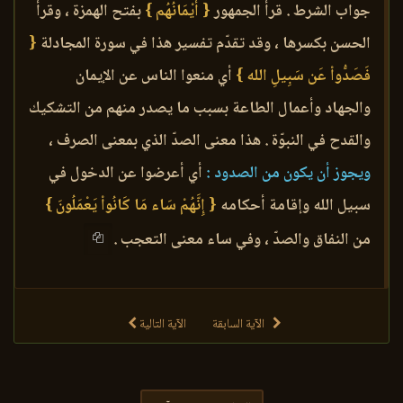
جواب الشرط . قرأ الجمهور
{ أَيْمَانُهُم }
بفتح الهمزة ، وقرأ
الحسن بكسرها ، وقد تقدّم تفسير هذا في سورة المجادلة
{
فَصَدُّواْ عَن سَبِيلِ الله }
أي منعوا الناس عن الإيمان
والجهاد وأعمال الطاعة بسبب ما يصدر منهم من التشكيك
والقدح في النبوّة . هذا معنى الصدّ الذي بمعنى الصرف ،
ويجوز أن يكون من الصدود :
أي أعرضوا عن الدخول في
سبيل الله وإقامة أحكامه
{ إِنَّهُمْ سَاء مَا كَانُواْ يَعْمَلُونَ }
من النفاق والصدّ ، وفي ساء معنى التعجب .
الآية السابقة
الآية التالية