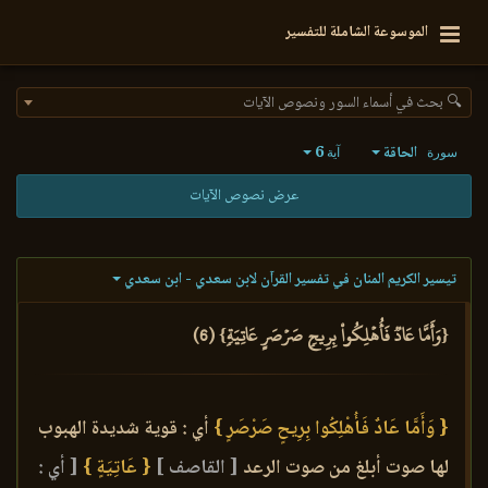
الموسوعة الشاملة للتفسير
🔍 بحث في أسماء السور ونصوص الآيات
الحاقة
6
سورة
آية
عرض نصوص الآيات
تيسير الكريم المنان في تفسير القرآن لابن سعدي - ابن سعدي
{وَأَمَّا عَادٞ فَأُهۡلِكُواْ بِرِيحٖ صَرۡصَرٍ عَاتِيَةٖ} (6)
{ وَأَمَّا عَادٌ فَأُهْلِكُوا بِرِيحٍ صَرْصَرٍ }
أي : قوية شديدة الهبوب
لها صوت أبلغ من صوت الرعد
[ القاصف ]
{ عَاتِيَةٍ }
[ أي :