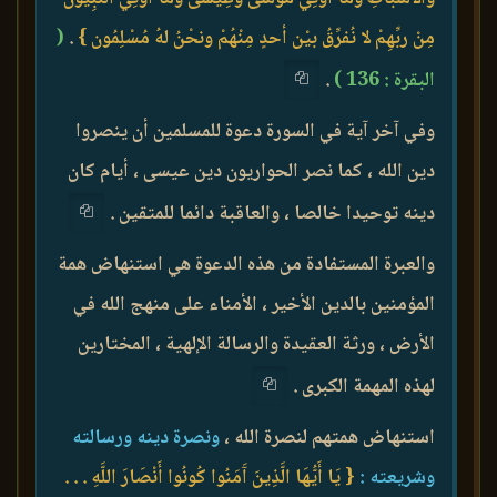
مِنْ ربِّهِمْ لا نُفرِّقُ بيْن أحدٍ مِنْهُمْ ونحْنُ لهُ مُسْلِمُون }
.
(
البقرة : 136 )
.
وفي آخر آية في السورة دعوة للمسلمين أن ينصروا
دين الله ، كما نصر الحواريون دين عيسى ، أيام كان
دينه توحيدا خالصا ، والعاقبة دائما للمتقين .
والعبرة المستفادة من هذه الدعوة هي استنهاض همة
المؤمنين بالدين الأخير ، الأمناء على منهج الله في
الأرض ، ورثة العقيدة والرسالة الإلهية ، المختارين
لهذه المهمة الكبرى .
استنهاض همتهم لنصرة الله ،
ونصرة دينه ورسالته
وشريعته :
{ يَا أَيُّهَا الَّذِينَ آَمَنُوا كُونُوا أَنْصَارَ اللَّهِ . . .