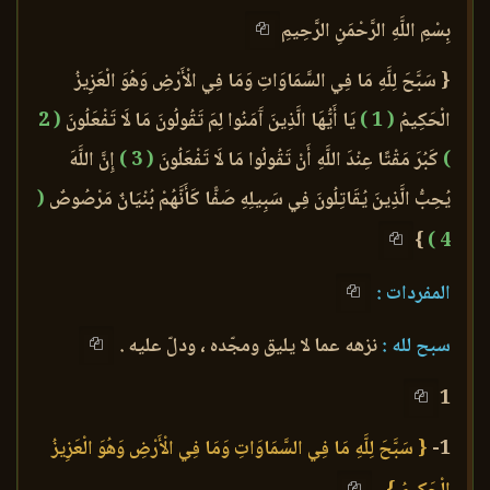
بِسْمِ اللَّهِ الرَّحْمَنِ الرَّحِيمِ
{ سَبَّحَ لِلَّهِ مَا فِي السَّمَاوَاتِ وَمَا فِي الْأَرْضِ وَهُوَ الْعَزِيزُ
الْحَكِيمُ
( 1 )
يَا أَيُّهَا الَّذِينَ آَمَنُوا لِمَ تَقُولُونَ مَا لَا تَفْعَلُونَ
( 2
)
كَبُرَ مَقْتًا عِنْدَ اللَّهِ أَنْ تَقُولُوا مَا لَا تَفْعَلُونَ
( 3 )
إِنَّ اللَّهَ
يُحِبُّ الَّذِينَ يُقَاتِلُونَ فِي سَبِيلِهِ صَفًّا كَأَنَّهُمْ بُنْيَانٌ مَرْصُوصٌ
(
}
4 )
المفردات :
سبح لله :
نزهه عما لا يليق ومجّده ، ودلّ عليه .
1
1-
{ سَبَّحَ لِلَّهِ مَا فِي السَّمَاوَاتِ وَمَا فِي الْأَرْضِ وَهُوَ الْعَزِيزُ