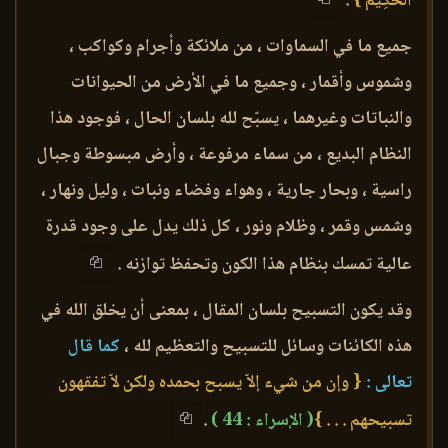
الْحَكِيمُ }
.
جميع ما في السماوات ، من ملائكة وأجرام وكواكب ،
وشموس وأقمار ، وجميع ما في الأرض من الحيوانات
والنباتات وغيرهما ، يسبّح لله بلسان الحال ، فوجود هذا
النظام البديع ، من سماء مرفوعة ، وأرض مبسوطة وجبال
راسية ، وبحار جارية ، وهواء وفضاء ونبات ، وليل ونهار ،
وشمس وقمر ، وظلام ونور ، كل ذلك يدل على وجود قدرة
عالية تمسك بنظام هذا الكون وتحفظ توازنه .
وقد يكون التسبيح بلسان المقال ، بمعنى أن يخلق الله في
هذه الكائنات وسائل للتسبيح والتعظيم لله ،
كما قال
تعالى :
{ وإن من شيء إلاّ يسبح بحمده ولكن لاّ تفقهون
تسبيحهم . . . }
( الإسراء : 44 )
.