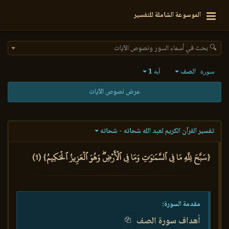
الموسوعة الشاملة للتفسير
🔍 بحث في أسماء السور ونصوص الآيات
الصف
1
سورة
آية
عرض نصوص الآيات
تفسير القرآن الكريم لعبد الله شحاته - شحاته
{سَبَّحَ لِلَّهِ مَا فِي ٱلسَّمَٰوَٰتِ وَمَا فِي ٱلۡأَرۡضِۖ وَهُوَ ٱلۡعَزِيزُ ٱلۡحَكِيمُ} (1)
مقدمة السورة:
أهداف سورة الصف