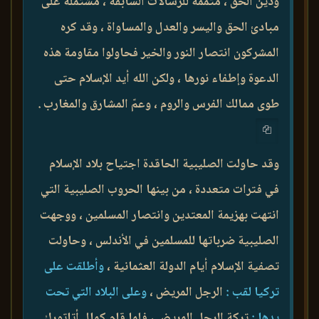
ودين الحق ، متممة للرسالات السابقة ، مشتملة على
مبادئ الحق واليسر والعدل والمساواة ، وقد كره
المشركون انتصار النور والخير فحاولوا مقاومة هذه
الدعوة وإطفاء نورها ، ولكن الله أيد الإسلام حتى
طوى ممالك الفرس والروم ، وعمّ المشارق والمغارب .
وقد حاولت الصليبية الحاقدة اجتياح بلاد الإسلام
في فترات متعددة ، من بينها الحروب الصليبية التي
انتهت بهزيمة المعتدين وانتصار المسلمين ، ووجهت
الصليبية ضرباتها للمسلمين في الأندلس ، وحاولت
تصفية الإسلام أيام الدولة العثمانية ،
وأطلقت على
تركيا لقب :
الرجل المريض ،
وعلى البلاد التي تحت
يدها :
تركة الرجل المريض ، فلما قام كمال أتاتورك