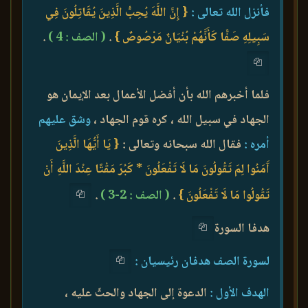
فأنزل الله تعالى :
{ إِنَّ اللَّهَ يُحِبُّ الَّذِينَ يُقَاتِلُونَ فِي
سَبِيلِهِ صَفًّا كَأَنَّهُمْ بُنْيَانٌ مَرْصُوصٌ }
.
( الصف : 4 )
.
فلما أخبرهم الله بأن أفضل الأعمال بعد الإيمان هو
الجهاد في سبيل الله ، كره قوم الجهاد ،
وشق عليهم
أمره :
فقال الله سبحانه وتعالى :
{ يَا أَيُّهَا الَّذِينَ
آَمَنُوا لِمَ تَقُولُونَ مَا لَا تَفْعَلُونَ * كَبُرَ مَقْتًا عِنْدَ اللَّهِ أَنْ
تَقُولُوا مَا لَا تَفْعَلُونَ }
.
( الصف : 2-3 )
.
هدفا السورة
لسورة الصف هدفان رئيسيان :
الهدف الأول :
الدعوة إلى الجهاد والحثّ عليه ،