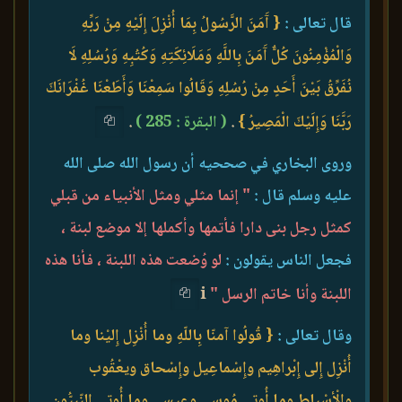
قال تعالى :
{ آَمَنَ الرَّسُولُ بِمَا أُنْزِلَ إِلَيْهِ مِنْ رَبِّهِ
وَالْمُؤْمِنُونَ كُلٌّ آَمَنَ بِاللَّهِ وَمَلَائِكَتِهِ وَكُتُبِهِ وَرُسُلِهِ لَا
نُفَرِّقُ بَيْنَ أَحَدٍ مِنْ رُسُلِهِ وَقَالُوا سَمِعْنَا وَأَطَعْنَا غُفْرَانَكَ
رَبَّنَا وَإِلَيْكَ الْمَصِيرُ }
.
( البقرة : 285 )
.
وروى البخاري في صححيه أن رسول الله صلى الله
عليه وسلم قال :
" إنما مثلي ومثل الأنبياء من قبلي
كمثل رجل بنى دارا فأتمها وأكملها إلا موضع لبنة ،
فجعل الناس يقولون :
لو وُضعت هذه اللبنة ، فأنا هذه
اللبنة وأنا خاتم الرسل "
i
وقال تعالى :
{ قُولُوا آمنّا بِاللّهِ وما أُنْزِل إِليْنا وما
أُنْزِل إِلى إِبْراهِيم وإِسْماعِيل وإِسْحاق ويعْقُوب
والْأسْباطِ وما أُوتِي مُوسى وعِيسى وما أُوتِي النّبِيُّون