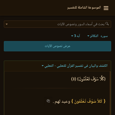
الموسوعة الشاملة للتفسير
🔍 بحث في أسماء السور ونصوص الآيات
التكاثر
3
سورة
آية
عرض نصوص الآيات
الكشف والبيان في تفسير القرآن للثعلبي - الثعلبي
{كَلَّا سَوۡفَ تَعۡلَمُونَ} (3)
{ كَلاَّ سَوْفَ تَعْلَمُونَ }
وعيد لهم .