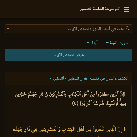
الموسوعة الشاملة للتفسير
🔍 بحث في أسماء السور ونصوص الآيات
البينة
6
سورة
آية
عرض نصوص الآيات
الكشف والبيان في تفسير القرآن للثعلبي - الثعلبي
{إِنَّ ٱلَّذِينَ كَفَرُواْ مِنۡ أَهۡلِ ٱلۡكِتَٰبِ وَٱلۡمُشۡرِكِينَ فِي نَارِ جَهَنَّمَ خَٰلِدِينَ
فِيهَآۚ أُوْلَـٰٓئِكَ هُمۡ شَرُّ ٱلۡبَرِيَّةِ} (6)
{ إِنَّ الَّذِينَ كَفَرُواْ مِنْ أَهْلِ الْكِتَابِ وَالْمُشْرِكِينَ فِي نَارِ جَهَنَّمَ