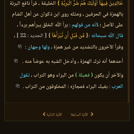
خَالِدِينَ فِيهَآ أَوْلَئِكَ هُمْ شَرُّ الْبَرِيَّةِ }
الخليقة ، قرأ نافع البرئة
بالهمزة في الحرفين ، ومثله روى ابن ذكوان عن أهل الشام
على الأصل ؛
لأنه من قولهم :
برأ اللّه الخلق يبرأهم برءاً ،
قال اللّه سبحانه :
{ مِّن قَبْلِ أَن نَّبْرَأَهَآ }
[ الحديد : 22 ]
،
وقرأ الآخرون بالتشديد من غير همزة ،
ولها وجهان :
أحدهما أنه ترك الهمزة ، وأدخل الشبه به عوضاً منه .
والآخر أن يكون
( فعيلة )
من البراء وهو التراب ،
تقول
العرب :
بفيك البراء فمجازه : المخلوقون من التراب .
الآية السابقة
الآية التالية