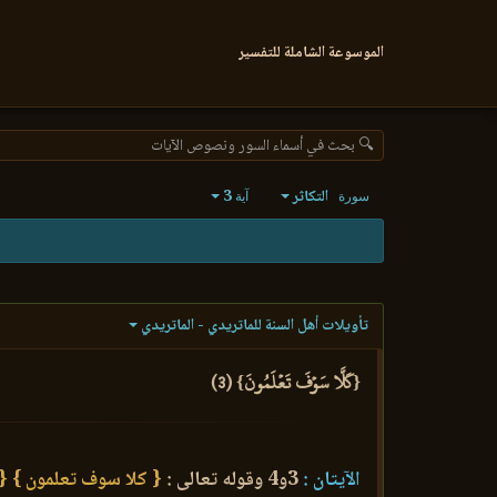
الموسوعة الشاملة للتفسير
🔍 بحث في أسماء السور ونصوص الآيات
التكاثر
3
سورة
آية
تأويلات أهل السنة للماتريدي - الماتريدي
{كَلَّا سَوۡفَ تَعۡلَمُونَ} (3)
الآيتان :
3و4 وقوله تعالى :
{ كلا سوف تعلمون }
{