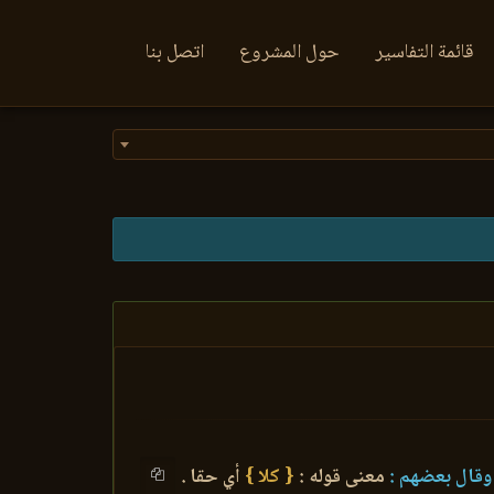
قائمة التفاسير
حول المشروع
اتصل بنا
قال بعضهم :
معنى قوله :
{ كلا }
أي حقا .