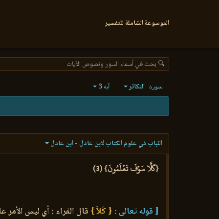
الموسوعة الشاملة للتفسير
🔍 بحث في أسماء السور ونصوص الآيات
التكاثر
3
سورة
آية
اللباب في علوم الكتاب لابن عادل - ابن عادل
{كَلَّا سَوۡفَ تَعۡلَمُونَ} (3)
[ قوله تعالى :
{ كَلاَّ }
قال الفراء : أي ليس الأمر عل