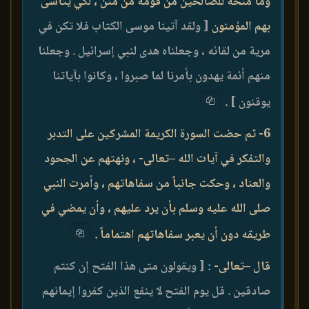
وما منحه للصالحين من قومه من منن ، لكي يتأسى
بهم المؤمنون
[ ولقد آتينا موسى الكتاب فلا تكن في
مرية من لقائه ، وجعلناه هدى لنبي إسرائيل . وجعلنا
منهم أئمة يهدون بأمرنا لما صبروا ، وكانوا بآياتنا
يوقنون ]
.
6- ثم حضت السورة الكريمة المشركين على التدبر
والتفكر في آيات الله –تعالى- ، ونهتهم عن الجحود
والعناد ، وحكت جانباً من سفاهاتهم ، وأمرت النبي
صلى الله عليه وسلم بأن يرد عليهم ، وأن يمضي في
طريقه دون أن يعبر سفاهاتهم اهتماماً .
قال –تعالى-
:
[ ويقولون متى هذا الفتح إن كنتم
صادقين . قل يوم الفتح لا ينفع الذين كفروا إيمانهم