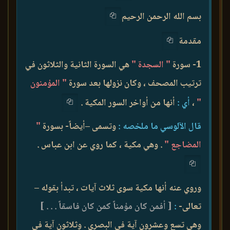
بسم الله الرحمن الرحيم
مقدمة
1- سورة
" السجدة "
هي السورة الثانية والثلاثون في
ترتيب المصحف ، وكان نزولها بعد سورة
" المؤمنون
"
،
أي :
أنها من أواخر السور المكية .
قال الآلوسي ما ملخصه :
وتسمى –أيضاً- بسورة
"
المضاجع "
. وهي مكية ، كما روي عن ابن عباس .
وروي عنه أنها مكية سوى ثلاث آيات ، تبدأ بقوله –
تعالى-
:
[ أفمن كان مؤمناً كمن كان فاسقاً . . . ]
وهي تسع وعشرون آية في البصري . وثلاثون آية في