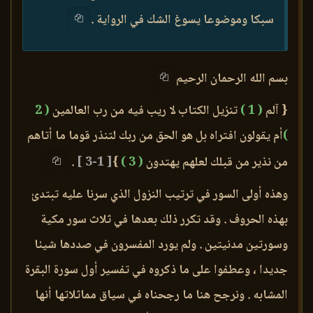
سبكا وموضوعا يسوغ الشك في الرواية .
بسم الله الرحمان الرحيم
{ آلم
( 1 )
تنزيل الكتاب لا ريب فيه من رب العالمين
( 2
)
أم يقولون افتراه بل هو الحق من ربك لتنذر قوما ما أتاهم
من نذير من قبلك لعلهم يهتدون
( 3 )
}
[ 1-3 ]
.
وهذه أولى السور في ترتيب النزول الذي سرنا عليه تبتدئ
بهذه الحروف . وقد تكرر ذلك بعدها في ثلاث سور مكية
وسورتين مدنيتين . ولم يورد المفسرون في صددها شيئا
جديدا ، وعطفوا على ما ذكروه في تفسير أول سورة البقرة
المشابه . ونرجح هنا ما رجحناه في سياق مماثلاتها أنها