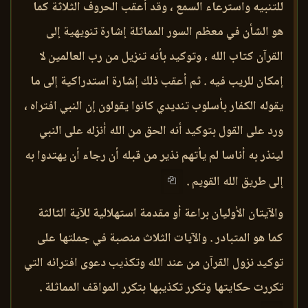
للتنبيه واسترعاء السمع ، وقد أعقب الحروف الثلاثة كما
هو الشأن في معظم السور المماثلة إشارة تنويهية إلى
القرآن كتاب الله ، وتوكيد بأنه تنزيل من رب العالمين لا
إمكان للريب فيه . ثم أعقب ذلك إشارة استدراكية إلى ما
يقوله الكفار بأسلوب تنديدي كانوا يقولون إن النبي افتراه ،
ورد على القول بتوكيد أنه الحق من الله أنزله على النبي
لينذر به أناسا لم يأتهم نذير من قبله أن رجاء أن يهتدوا به
إلى طريق الله القويم .
والآيتان الأوليان براعة أو مقدمة استهلالية للآية الثالثة
كما هو المتبادر . والآيات الثلاث منصبة في جملتها على
توكيد نزول القرآن من عند الله وتكذيب دعوى افترائه التي
تكررت حكايتها وتكرر تكذيبها بتكرر المواقف المماثلة .