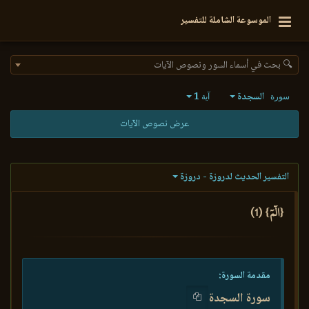
الموسوعة الشاملة للتفسير
🔍 بحث في أسماء السور ونصوص الآيات
السجدة
1
سورة
آية
عرض نصوص الآيات
التفسير الحديث لدروزة - دروزة
{الٓمٓ} (1)
مقدمة السورة:
سورة السجدة