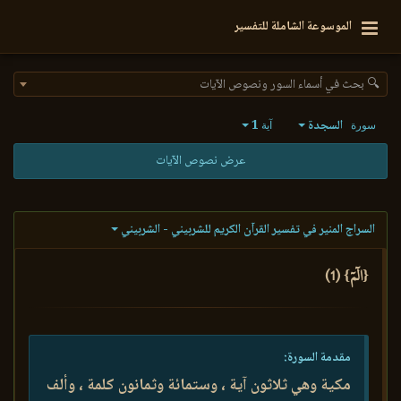
الموسوعة الشاملة للتفسير
🔍 بحث في أسماء السور ونصوص الآيات
السجدة
1
سورة
آية
عرض نصوص الآيات
السراج المنير في تفسير القرآن الكريم للشربيني - الشربيني
{الٓمٓ} (1)
مقدمة السورة:
مكية وهي ثلاثون آية ، وستمائة وثمانون كلمة ، وألف