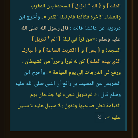
الملك }
و
{ الم * تنزيل }
السجدة بين المغرب
والعشاء الآخرة فكأنما قام ليلة القدر »
.
وأخرج ابن
مردويه عن عائشة قالت :
قال رسول الله صلى الله
عليه وسلم :
«من قرأ في ليلة
{ الم * تنزيل }
السجدة و
{ يس }
و
{ اقتربت الساعة }
و
{ تبارك
الذي بيده الملك }
كن له نوراً وحرزاً من الشيطان ،
ورفع في الدرجات إلى يوم القيامة »
.
وأخرج ابن
الضريس عن المسيب بن رافع أن النبي صلى الله عليه
وسلم قال :
«آلم تنزيل تجيء لها جناحان يوم
القيامة تظل صاحبها وتقول : لا سبيل عليه لا سبيل
عليه »
.