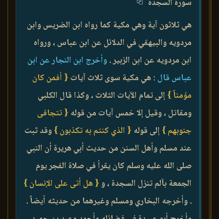
سورة السجدة
هي ثلاثون آية وهي مكية كما رواه ابن الضريس وابن
مردويه والبيهقي في الدلائل عن ابن عباس ، ورواه
ابن مردويه عن ابن الزبير .
وأخرج ابن النجار عن ابن
عباس قال :
هي مكية سوى ثلاث آيات
{ أفمن كان
مؤمناً }
إلى تمام الآيات الثلاث ، وكذا قال الكلبي
ومقاتل ، وقيل إلا خمس آيات من قوله
{ تتجافى
جنوبهم }
إلى قوله
{ الذي كنتم به تكذبون }
وقد ثبت
عند مسلم وأهل السنن من حديث أبي هريرة أن النبي
صلى الله عليه وسلم كان يقرأ في صلاة الفجر يوم
الجمعة بآلم تنزل السجدة ، و
{ هل أتى على الإنسان }
. وأخرجه البخاري ومسلم وغيرهما من حديثه أيضاً .
وأخرج أبو عبيدة في فضائله وأحمد وعبد بن حميد