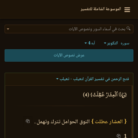
الموسوعة الشاملة للتفسير
🔍 بحث في أسماء السور ونصوص الآيات
التكوير
4
سورة
آية
عرض نصوص الآيات
فتح الرحمن في تفسير القرآن لتعيلب - تعيلب
{وَإِذَا ٱلۡعِشَارُ عُطِّلَتۡ} (4)
{ العشار عطلت }
النوق الحوامل تترك وتهمل .
1