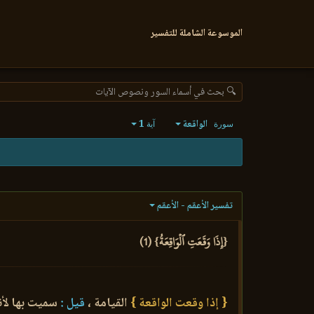
الموسوعة الشاملة للتفسير
🔍 بحث في أسماء السور ونصوص الآيات
الواقعة
1
سورة
آية
تفسير الأعقم - الأعقم
{إِذَا وَقَعَتِ ٱلۡوَاقِعَةُ} (1)
{ إذا وقعت الواقعة }
القيامة ،
قيل :
سميت بها لأنه