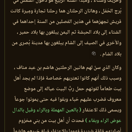
وخريف وشتاء ، ومبدأ السنة الربيع هو دخول الشمس في
بُرج الحَمَل ، وهاتان الرحلتان هما رحلتا تجارة ومِيرة كانت
قريش تجهزهما في هذين الفصلين من السنة إحداهما في
الشتاء إلى بلاد الحبشة ثم اليمن يبلغون بها بلاد حمير ،
والأخرى في الصيف إلى الشام يبلغون بها مدينة بُصرى من
بلاد الشام .
وكان الذي سنّ لهم هاتين الرحلتين هاشم بن عبد مناف ،
وسبب ذلك أنهم كانوا تعتريهم خصاصة فإذا لم يجد أهل
بيت طعاماً لقوتهم حمل ربُّ البيت عياله إلى موضع
معروف فضرب عليهم خباء وبقوا فيه حتى يموتوا جوعاً
ويسمى ذلك الاعتفار
( بالعين المهملة وبالراء وقيل بالدال
عوض الراء وبفاء )
فحدث أن أهل بيت من بني مخزوم
أصابتهم فاقة شديدة فهموا بالاعتفار فبلغ خبرهم هاشماً