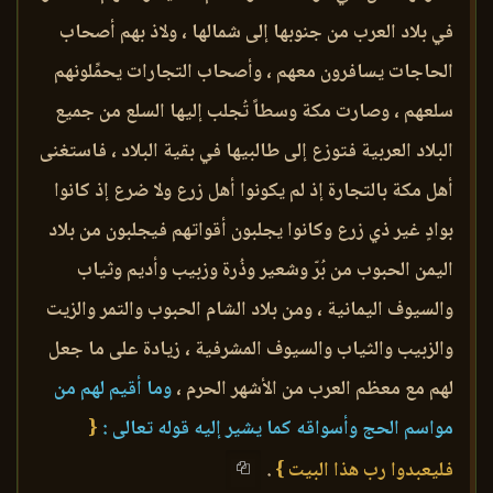
في بلاد العرب من جنوبها إلى شمالها ، ولاذ بهم أصحاب
الحاجات يسافرون معهم ، وأصحاب التجارات يحمِّلونهم
سلعهم ، وصارت مكة وسطاً تُجلب إليها السلع من جميع
البلاد العربية فتوزع إلى طالبيها في بقية البلاد ، فاستغنى
أهل مكة بالتجارة إذ لم يكونوا أهل زرع ولا ضرع إذ كانوا
بوادٍ غير ذي زرع وكانوا يجلبون أقواتهم فيجلبون من بلاد
اليمن الحبوب من بُرّ وشعير وذُرة وزبيب وأديم وثياب
والسيوف اليمانية ، ومن بلاد الشام الحبوب والتمر والزيت
والزبيب والثياب والسيوف المشرفية ، زيادة على ما جعل
لهم مع معظم العرب من الأشهر الحرم ،
وما أقيم لهم من
مواسم الحج وأسواقه كما يشير إليه قوله تعالى :
{
فليعبدوا رب هذا البيت }
.