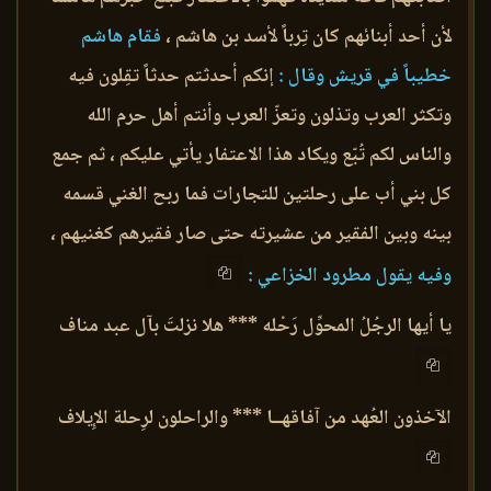
لأن أحد أبنائهم كان تِرباً لأسد بن هاشم ،
فقام هاشم
خطيباً في قريش وقال :
إنكم أحدثتم حدثاً تقِلون فيه
وتكثر العرب وتذلون وتعزّ العرب وأنتم أهل حرم الله
والناس لكم تُبّع ويكاد هذا الاعتفار يأتي عليكم ، ثم جمع
كل بني أب على رحلتين للتجارات فما ربح الغني قسمه
بينه وبين الفقير من عشيرته حتى صار فقيرهم كغنيهم ،
وفيه يقول مطرود الخزاعي :
يا أيها الرجُلُ المحوِّل رَحْله *** هلا نزلتَ بآل عبد مناف
الآخذون العُهد من آفاقهــا *** والراحلون لرِحلة الإِيلاف