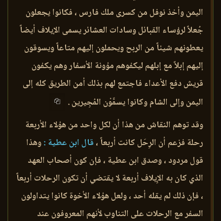
اليمن وأخذ نوفل من كسرى ملك فارس ، فكانوا يجعلون
جُعلاً لرؤساء القبائل وسادات العشائر يسمى الإيلاف أيضاً
يعطونهم شيئاً من الربح ويحملون إليهم متاعاً ويسوقون
إليهم إبلاً مع إبلهم ليكفوهم مؤونة الأسفار وهم يكفون
قريش دفع الأعداء فاجتمع لهم بذلك أمن الطريق كله إلى
اليمن وإلى الشام وكانوا يسمَّوْن المُجِيرين .
وقد توهم النقاش من هذا أن لكل واحد من هؤلاء الأربعة
رحلة فزعم أن الرِحَل كانت أربعاً ،
قال ابن عطية :
وهذا
قول مردود ، وصدق ابن عطية ، فإن كون أصحاب العهد
الذي كان به الإِيلاف أربعة لا يقتضي أن تكون الرحلات أربعاً
، فإن ذلك لم يقله أحد ، ولعل هؤلاء الأخوة كانوا يتداولون
السفر مع الرحلات على التناوب لأنهم المعروفون عند