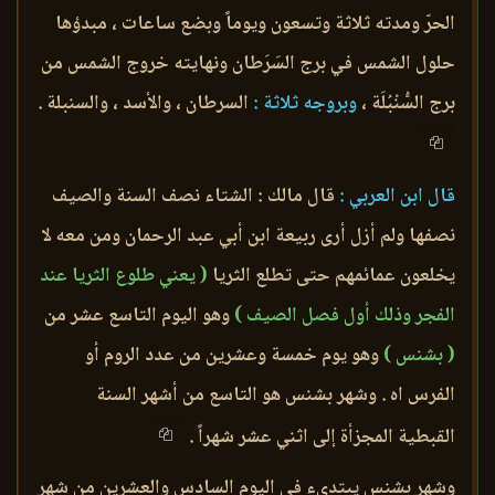
الحرّ ومدته ثلاثة وتسعون ويوماً وبضع ساعات ، مبدؤها
حلول الشمس في برج السَرَطان ونهايته خروج الشمس من
برج السُّنْبُلَة ،
وبروجه ثلاثة :
السرطان ، والأسد ، والسنبلة .
قال ابن العربي :
قال مالك : الشتاء نصف السنة والصيف
نصفها ولم أزل أرى ربيعة ابن أبي عبد الرحمان ومن معه لا
يخلعون عمائمهم حتى تطلع الثريا
( يعني طلوع الثريا عند
الفجر وذلك أول فصل الصيف )
وهو اليوم التاسع عشر من
( بشنس )
وهو يوم خمسة وعشرين من عدد الروم أو
الفرس اه . وشهر بشنس هو التاسع من أشهر السنة
القبطية المجزأة إلى اثني عشر شهراً .
وشهر بشنس يبتدىء في اليوم السادس والعشرين من شهر