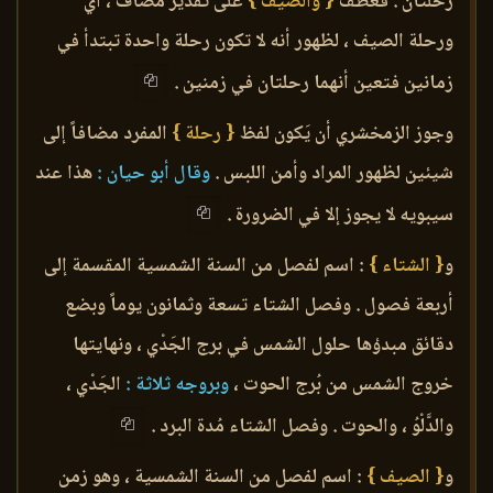
رحلتان . فعطف
{ والصيف }
على تقدير مضاف ، أي
ورحلة الصيف ، لظهور أنه لا تكون رحلة واحدة تبتدأ في
زمانين فتعين أنهما رحلتان في زمنين .
وجوز الزمخشري أن يَكون لفظ
{ رحلة }
المفرد مضافاً إلى
شيئين لظهور المراد وأمن اللبس .
وقال أبو حيان :
هذا عند
سيبويه لا يجوز إلا في الضرورة .
و
{ الشتاء }
: اسم لفصل من السنة الشمسية المقسمة إلى
أربعة فصول . وفصل الشتاء تسعة وثمانون يوماً وبضع
دقائق مبدؤها حلول الشمس في برج الجَدْي ، ونهايتها
خروج الشمس من بُرج الحوت ،
وبروجه ثلاثة :
الجَدْي ،
والدَّلْوُ ، والحوت . وفصل الشتاء مُدة البرد .
و
{ الصيف }
: اسم لفصل من السنة الشمسية ، وهو زمن