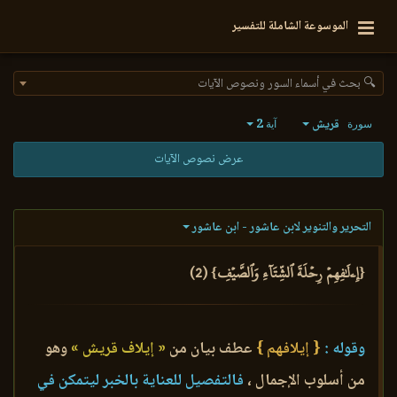
الموسوعة الشاملة للتفسير
🔍 بحث في أسماء السور ونصوص الآيات
قريش
2
سورة
آية
عرض نصوص الآيات
التحرير والتنوير لابن عاشور - ابن عاشور
{إِۦلَٰفِهِمۡ رِحۡلَةَ ٱلشِّتَآءِ وَٱلصَّيۡفِ} (2)
وقوله :
{ إيلافهم }
عطف بيان من
« إيلاف قريش »
وهو
من أسلوب الإجمال ،
فالتفصيل للعناية بالخبر ليتمكن في