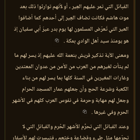
القبائل التي تمر عليهم العِير ، أو لأنهم توارثوا ذلك بعد
موت هاشم فكانت تضاف العِير إلى أحدهم كما أضافوا
العير التي تَعرّض المسلمون لها يوم بدر عيرَ أبي سفيان إذ
هو يومئذ سيد أهل الوادي بمكة .
ومعنى الآية تذكير قريش بنعمة الله عليهم إذ يسر لهم ما
لم يتأت لغيرهم من العرب من الأمن من عدوان المعتدين
وغارات المغيرين في السنة كلها بما يسر لهم من بناء
الكعبة وشرعة الحج وأن جعلهم عمار المسجد الحرام
وجعل لهم مهابة وحرمة في نفوس العرب كلهم في الأشهر
الحرم وفي غيرها .
وعند القبائل التي تحرِّم الأشهر الحُرم والقبائلِ التي لا
تحرّمها مثل طيء وقضاعة وخثعم ، فتيسرت لهم الأسفار