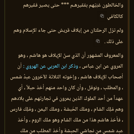
والخالطون غنِيّهم بفقيرهـم *** حتى يصير فقيرهم
كالكافي
ولم تزل الرحلتان من إيلاف قريش حتى جاء الإِسلام وهم
على ذلك .
والمعروف المشهور أن الذي سنّ الإِيلاف هو هاشم ، وهو
المروي عن ابن عباس ،
وذكر ابن العربي عن الهروي :
أن
أصحاب الإِيلاف هاشم ، وإخوته الثلاثة الآخرون عبدُ شمس
، والمطلب ، ونوفل ، وأن كان واحد منهم أخذ حبلاً ، أي
عهداً من أحد الملوك الذين يمرون في تجارتهم على بلادهم
وهم مَلِك الشام ، وملك الحَبشة ، وملك اليمن ، ومَلِك فارس
، فأخذ هاشم هذا من ملك الشام وهو ملك الروم ، وأخذ
عبد شمس من نجاشي الحبشة وأخذ المطلب من ملك