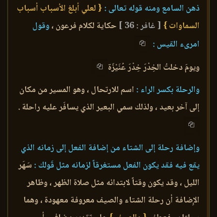
ذهن السامع ومنه قوله تعالى :
{ لعلي أبلغ الأسباب أسباب
السماوات }
[ غافر : 36 ]
حكاية لكلام فرعون ،
وقول
امرىء القيس :
ويومَ دخلتُ الخِدْرَ خِدْرَ عُنَيْزَة
والرحلة بكسر الراء :
اسم للارتحال ، وهو المسير من مكان
إلى آخر بعيد ، ولذلك سمي البعير الذي يسافَر عليه راحلة .
وإضافة رحلة إلى الشتاء من إضافة الفعل إلى زمانه الذي
يقع فيه فقد يكون الفعل مستغرقاً لزمانه مثل قَولك :
سَهَر
الليل ، وقد يكون وقتاً لابتدائه مثل صلاة الظهر ، وظاهر
الإِضافة أن رحلة الشتاء والصيف معروفة معهودة ، وهما