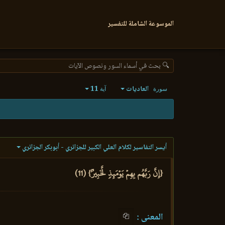
الموسوعة الشاملة للتفسير
🔍 بحث في أسماء السور ونصوص الآيات
العاديات
11
سورة
آية
أيسر التفاسير لكلام العلي الكبير للجزائري - أبوبكر الجزائري
{إِنَّ رَبَّهُم بِهِمۡ يَوۡمَئِذٖ لَّخَبِيرُۢ} (11)
المعنى :