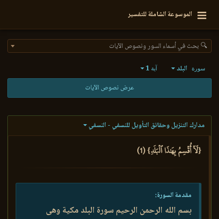
الموسوعة الشاملة للتفسير
🔍 بحث في أسماء السور ونصوص الآيات
البلد
1
سورة
آية
عرض نصوص الآيات
مدارك التنزيل وحقائق التأويل للنسفي - النسفي
{لَآ أُقۡسِمُ بِهَٰذَا ٱلۡبَلَدِ} (1)
مقدمة السورة:
بسم الله الرحمن الرحيم سورة البلد مكية وهى