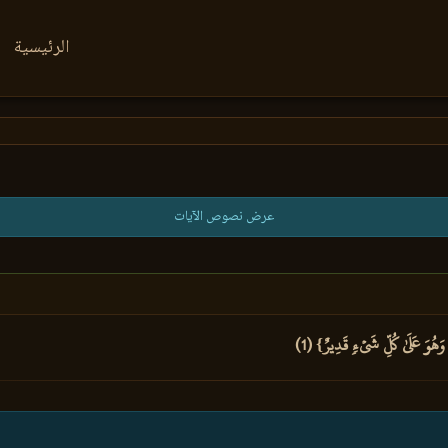
الرئيسية
عرض نصوص الآيات
 وَهُوَ عَلَىٰ كُلِّ شَيۡءٖ قَدِيرٌ} (1)