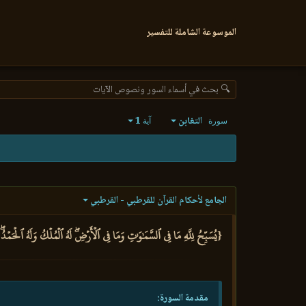
الموسوعة الشاملة للتفسير
🔍 بحث في أسماء السور ونصوص الآيات
التغابن
1
سورة
آية
الجامع لأحكام القرآن للقرطبي - القرطبي
{يُسَبِّحُ لِلَّهِ مَا فِي ٱلسَّمَٰوَٰتِ وَمَا فِي ٱلۡأَرۡضِۖ لَهُ ٱلۡمُلۡكُ وَلَهُ ٱلۡحَمۡدُۖ
مقدمة السورة: