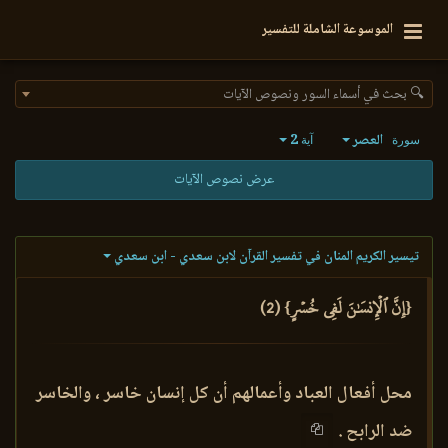
الموسوعة الشاملة للتفسير
🔍 بحث في أسماء السور ونصوص الآيات
العصر
2
سورة
آية
عرض نصوص الآيات
تيسير الكريم المنان في تفسير القرآن لابن سعدي - ابن سعدي
{إِنَّ ٱلۡإِنسَٰنَ لَفِي خُسۡرٍ} (2)
محل أفعال العباد وأعمالهم أن كل إنسان خاسر ، والخاسر
ضد الرابح .