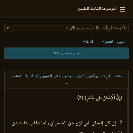
الموسوعة الشاملة للتفسير
🔍 بحث في أسماء السور ونصوص الآيات
العصر
2
سورة
آية
عرض نصوص الآيات
المنتخب في تفسير القرآن الكريم للمجلس الأعلى للشؤون الإسلامية - المنتخب
{إِنَّ ٱلۡإِنسَٰنَ لَفِي خُسۡرٍ} (2)
2- إن كل إنسان لفي نوع من الخسران ، لما يغلب عليه من