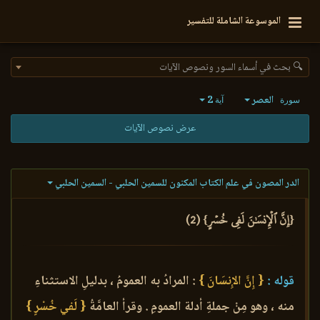
الموسوعة الشاملة للتفسير
🔍 بحث في أسماء السور ونصوص الآيات
العصر
2
سورة
آية
عرض نصوص الآيات
الدر المصون في علم الكتاب المكنون للسمين الحلبي - السمين الحلبي
{إِنَّ ٱلۡإِنسَٰنَ لَفِي خُسۡرٍ} (2)
قوله :
{ إِنَّ الإِنسَانَ }
: المرادُ به العمومُ ، بدليلِ الاستثناءِ
منه ، وهو مِنْ جملةِ أدلة العمومِ . وقرأ العامَّةُ
{ لَفي خُسْرٍ }