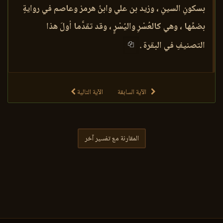
بسكونِ السينِ ، وزيد بن علي وابنُ هرمز وعاصم في روايةٍ
بضمِّها ، وهي كالعُسْرِ واليُسْرٍِ ، وقد تقدَّما أولَ هذا
التصنيفِ في البقرة .
الآية السابقة
الآية التالية
المقارنة مع تفسير آخر