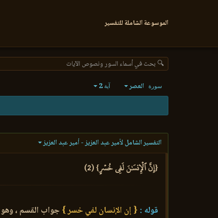
الموسوعة الشاملة للتفسير
🔍 بحث في أسماء السور ونصوص الآيات
العصر
2
سورة
آية
التفسير الشامل لأمير عبد العزيز - أمير عبد العزيز
{إِنَّ ٱلۡإِنسَٰنَ لَفِي خُسۡرٍ} (2)
قوله :
{ إن الإنسان لفي خسر }
جواب القسم ، وهو أ