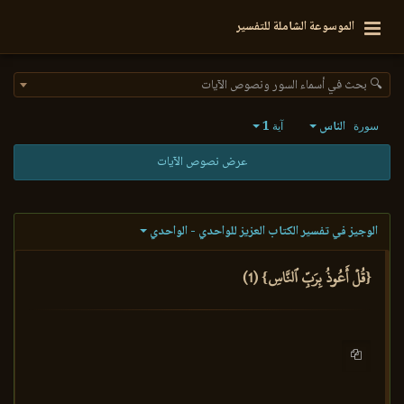
الموسوعة الشاملة للتفسير
🔍 بحث في أسماء السور ونصوص الآيات
الناس
1
سورة
آية
عرض نصوص الآيات
الوجيز في تفسير الكتاب العزيز للواحدي - الواحدي
{قُلۡ أَعُوذُ بِرَبِّ ٱلنَّاسِ} (1)