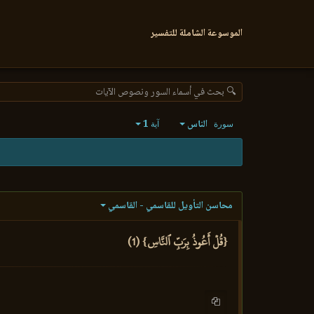
الموسوعة الشاملة للتفسير
🔍 بحث في أسماء السور ونصوص الآيات
الناس
1
سورة
آية
محاسن التأويل للقاسمي - القاسمي
{قُلۡ أَعُوذُ بِرَبِّ ٱلنَّاسِ} (1)