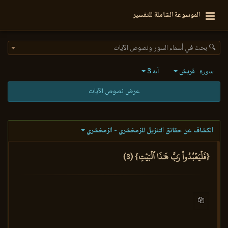
الموسوعة الشاملة للتفسير
🔍 بحث في أسماء السور ونصوص الآيات
قريش
3
سورة
آية
عرض نصوص الآيات
الكشاف عن حقائق التنزيل للزمخشري - الزمخشري
{فَلۡيَعۡبُدُواْ رَبَّ هَٰذَا ٱلۡبَيۡتِ} (3)